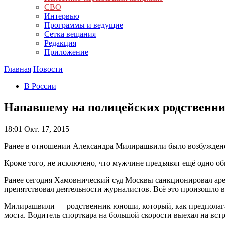
СВО
Интервью
Программы и ведущие
Сетка вещания
Редакция
Приложение
Главная
Новости
В России
Напавшему на полицейских родственни
18:01
Окт. 17, 2015
Ранее в отношении Александра Милирашвили было возбуждено 
Кроме того, не исключено, что мужчине предъявят ещё одно о
Ранее сегодня Хамовнический суд Москвы санкционировал арес
препятствовал деятельности журналистов. Всё это произошло в
Милирашвили — родственник юноши, который, как предполагает
моста. Водитель спорткара на большой скорости выехал на вст