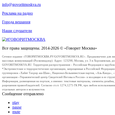
info@govoritmoskva.ru
Реклама на радио
Города вещания
Наши слушатели
Все права защищены. 2014-2026 © «Говорит Москва»
Сетевое издание «ГОВОРИТМОСКВА.РУ/GOVORITMOSKVA.RU». Предназначено для лиц стар
массовых коммуникаций (Роскомнадзор). Адрес: 123298, Москва, ул. 3-я Хорошевская, д
GOVORITMOSKVA.RU. Территория распространения – Российская Федерация и зарубежные с
*Экстремистские и террористические организации, запрещенные в Российской Федераци
группировок «Хайят Тахрир аш-Шам», Национал-Большевистская партия, «Аль-Каида», 
организация «Управленческий центр Свидетелей Иеговы в России» и входящие в ее струк
Информация, размещенная на портале, а именно: текстовые материалы, элементы дизайна
разрешения правообладателей. Согласно ст.ст. 1274,1275 ГК РФ, при любом использовани
отдельных авторов и колумнистов.
Сообщение отправлено
play
pause
mute