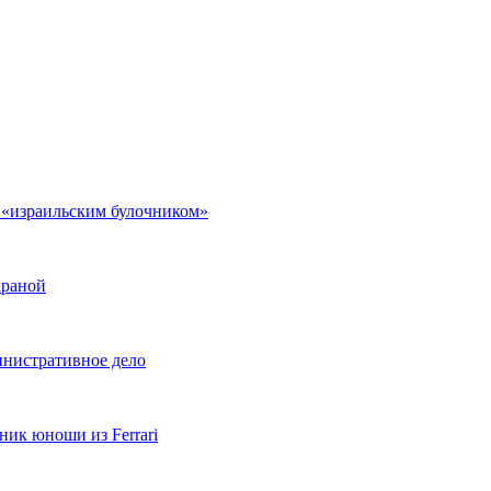
 «израильским булочником»
храной
инистративное дело
ник юноши из Ferrari