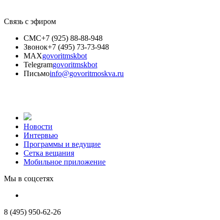
Связь с эфиром
СМС
+7 (925) 88-88-948
Звонок
+7 (495) 73-73-948
MAX
govoritmskbot
Telegram
govoritmskbot
Письмо
info@govoritmoskva.ru
Новости
Интервью
Программы и ведущие
Сетка вещания
Мобильное приложение
Мы в соцсетях
8 (495) 950-62-26