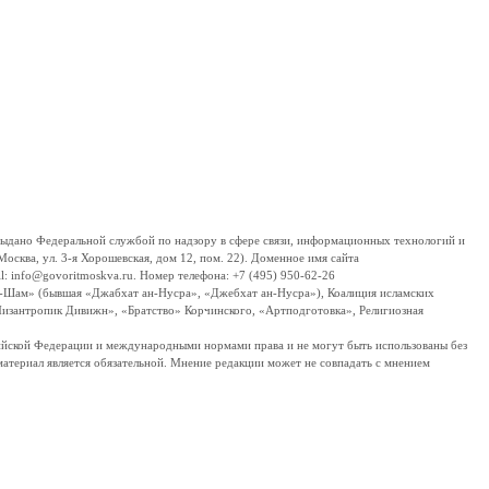
дано Федеральной службой по надзору в сфере связи, информационных технологий и
сква, ул. 3-я Хорошевская, дом 12, пом. 22). Доменное имя сайта
 info@govoritmoskva.ru. Номер телефона: +7 (495) 950-62-26
ш-Шам» (бывшая «Джабхат ан-Нусра», «Джебхат ан-Нусра»), Коалиция исламских
изантропик Дивижн», «Братство» Корчинского, «Артподготовка», Религиозная
ссийской Федерации и международными нормами права и не могут быть использованы без
материал является обязательной. Мнение редакции может не совпадать с мнением