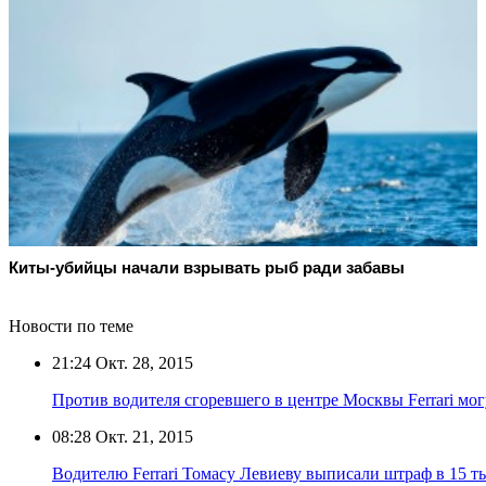
Киты-убийцы начали взрывать рыб ради забавы
Новости по теме
21:24
Окт. 28, 2015
Против водителя сгоревшего в центре Москвы Ferrari мог
08:28
Окт. 21, 2015
Водителю Ferrari Томасу Левиеву выписали штраф в 15 т