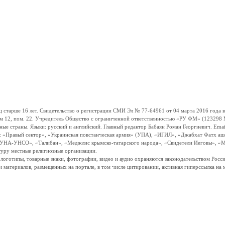
ше 16 лет. Свидетельство о регистрации СМИ Эл № 77-64961 от 04 марта 2016 года вы
ом 12, пом. 22. Учредитель Общество с ограниченной ответственностью «РУ ФМ» (123298 Мо
траны. Языки: русский и английский. Главный редактор Бабаян Роман Георгиевич. Email:
и: «Правый сектор», «Украинская повстанческая армия» (УПА), «ИГИЛ», «Джабхат Фатх а
«УНА-УНСО», «Талибан», «Меджлис крымско-татарского народа», «Свидетели Иеговы», «М
туру местные религиозные организации.
, логотипы, товарные знаки, фотографии, видео и аудио охраняются законодательством Ро
и материалов, размещенных на портале, в том числе цитировании, активная гиперссылка на 