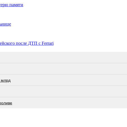
отерю памяти
льнице
йского после ДТП с Ferrari
 млрд
роливе