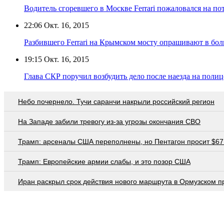
Водитель сгоревшего в Москве Ferrari пожаловался на п
22:06
Окт. 16, 2015
Разбившего Ferrari на Крымском мосту опрашивают в бо
19:15
Окт. 16, 2015
Глава СКР поручил возбудить дело после наезда на полице
Небо почернело. Тучи саранчи накрыли российский регион
На Западе забили тревогу из-за угрозы окончания СВО
Трамп: арсеналы США переполнены, но Пентагон просит $67
Трамп: Европейские армии слабы, и это позор США
Иран раскрыл срок действия нового маршрута в Ормузском п