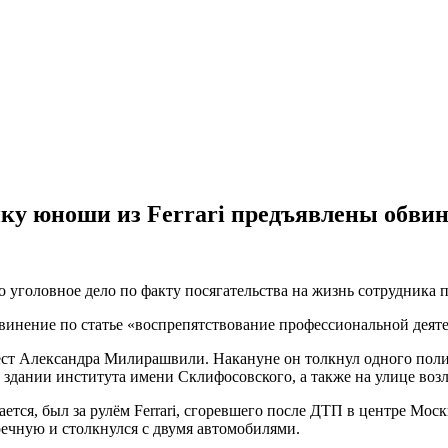
ку юноши из Ferrari предъявлены обви
уголовное дело по факту посягательства на жизнь сотрудника 
бвинение по статье «воспрепятствование профессиональной деят
т Александра Милирашвили. Накануне он толкнул одного полицей
 здании института имени Склифосовского, а также на улице воз
ся, был за рулём Ferrari, сгоревшего после ДТП в центре Мос
речную и столкнулся с двумя автомобилями.