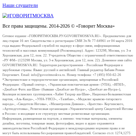
Наши слушатели
Все права защищены. 2014-2026 © «Говорит Москва»
Сетевое издание «ГОВОРИТМОСКВА.РУ/GOVORITMOSKVA.RU». Предназначено для
лиц старше 16 лет. Свидетельство о регистрации СМИ Эл № 77-64961 от 04 марта 2016
года выдано Федеральной службой по надзору в сфере связи, информационных
технологий и массовых коммуникаций (Роскомнадзор). Адрес: 123298, Москва, ул. 3-я
Хорошевская, дом 12, пом. 22. Учредитель Общество с ограниченной ответственностью
«РУ ФМ» (123298 Москва, ул. 3-я Хорошевская, дом 12, пом. 22). Доменное имя сайта
GOVORITMOSKVA.RU. Территория распространения – Российская Федерация и
зарубежные страны. Языки: русский и английский. Главный редактор Бабаян Роман
Георгиевич. Email: info@govoritmoskva.ru. Номер телефона: +7 (495) 950-62-26
*Экстремистские и террористические организации, запрещенные в Российской
Федерации: «Правый сектор», «Украинская повстанческая армия» (УПА), «ИГИЛ»,
«Джабхат Фатх аш-Шам» (бывшая «Джабхат ан-Нусра», «Джебхат ан-Нусра»),
Коалиция исламских группировок «Хайят Тахрир аш-Шам», Национал-Большевистская
партия, «Аль-Каида», «УНА-УНСО», «Талибан», «Меджлис крымско-татарского
народа», «Свидетели Иеговы», «Мизантропик Дивижн», «Братство» Корчинского,
«Артподготовка», Религиозная организация «Управленческий центр Свидетелей Иеговы
в России» и входящие в ее структуру местные религиозные организации.
Информация, размещенная на портале, а именно: текстовые материалы, элементы
дизайна, логотипы, товарные знаки, фотографии, видео и аудио охраняются
законодательством Российской Федерации и международными нормами права и не
могут быть использованы без разрешения правообладателей. Согласно ст.ст. 1274,1275