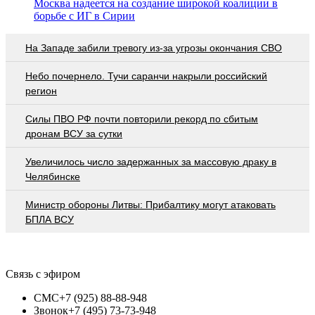
Москва надеется на создание широкой коалиции в
борьбе с ИГ в Сирии
На Западе забили тревогу из-за угрозы окончания СВО
Небо почернело. Тучи саранчи накрыли российский
регион
Cилы ПВО РФ почти повторили рекорд по сбитым
дронам ВСУ за сутки
Увеличилось число задержанных за массовую драку в
Челябинске
Министр обороны Литвы: Прибалтику могут атаковать
БПЛА ВСУ
Связь с эфиром
СМС
+7 (925) 88-88-948
Звонок
+7 (495) 73-73-948