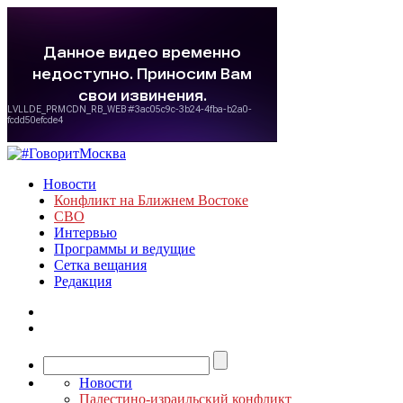
Новости
Конфликт на Ближнем Востоке
СВО
Интервью
Программы и ведущие
Сетка вещания
Редакция
Новости
Палестино-израильский конфликт