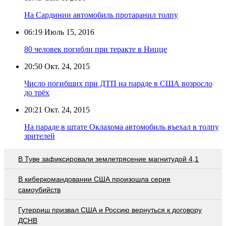
На Сардинии автомобиль протаранил толпу
06:19
Июль 15, 2016
80 человек погибли при теракте в Ницце
20:50
Окт. 24, 2015
Число погибших при ДТП на параде в США возросло
до трёх
20:21
Окт. 24, 2015
На параде в штате Оклахома автомобиль въехал в толпу
зрителей
В Туве зафиксировали землетрясение магнитудой 4,1
В киберкомандовании США произошла серия
самоубийств
Гутерриш призвал США и Россию вернуться к договору
ДСНВ