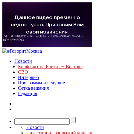
Новости
Конфликт на Ближнем Востоке
СВО
Интервью
Программы и ведущие
Сетка вещания
Редакция
Новости
Палестино-израильский конфликт