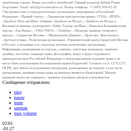
зарубежные страны. Языки: русский и английский. Главный редактор Бабаян Роман
Георгиевич. Email: info@govoritmoskva.ru. Номер телефона: +7 (495) 950-62-26
*Экстремистские и террористические организации, запрещенные в Российской
Федерации: «Правый сектор», «Украинская повстанческая армия» (УПА), «ИГИЛ»,
«Джабхат Фатх аш-Шам» (бывшая «Джабхат ан-Нусра», «Джебхат ан-Нусра»),
Коалиция исламских группировок «Хайят Тахрир аш-Шам», Национал-Большевистская
партия, «Аль-Каида», «УНА-УНСО», «Талибан», «Меджлис крымско-татарского
народа», «Свидетели Иеговы», «Мизантропик Дивижн», «Братство» Корчинского,
«Артподготовка», Религиозная организация «Управленческий центр Свидетелей Иеговы
в России» и входящие в ее структуру местные религиозные организации.
Информация, размещенная на портале, а именно: текстовые материалы, элементы
дизайна, логотипы, товарные знаки, фотографии, видео и аудио охраняются
законодательством Российской Федерации и международными нормами права и не
могут быть использованы без разрешения правообладателей. Согласно ст.ст. 1274,1275
ГК РФ, при любом использовании материалов, размещенных на портале, в том числе
цитировании, активная гиперссылка на материал является обязательной. Мнение
редакции может не совпадать с мнением отдельных авторов и колумнистов.
Сообщение отправлено
play
pause
mute
unmute
max volume
02:01
-01:27