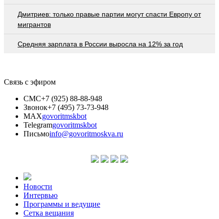
Дмитриев: только правые партии могут спасти Европу от
мигрантов
Средняя зарплата в России выросла на 12% за год
Связь с эфиром
СМС
+7 (925) 88-88-948
Звонок
+7 (495) 73-73-948
MAX
govoritmskbot
Telegram
govoritmskbot
Письмо
info@govoritmoskva.ru
Новости
Интервью
Программы и ведущие
Сетка вещания