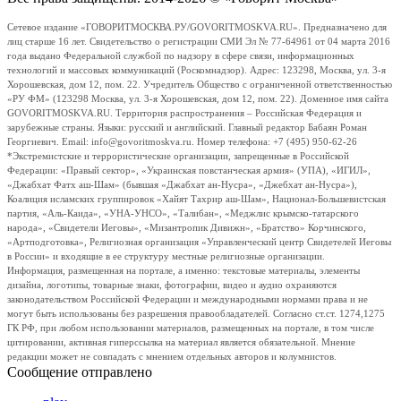
Сетевое издание «ГОВОРИТМОСКВА.РУ/GOVORITMOSKVA.RU». Предназначено для
лиц старше 16 лет. Свидетельство о регистрации СМИ Эл № 77-64961 от 04 марта 2016
года выдано Федеральной службой по надзору в сфере связи, информационных
технологий и массовых коммуникаций (Роскомнадзор). Адрес: 123298, Москва, ул. 3-я
Хорошевская, дом 12, пом. 22. Учредитель Общество с ограниченной ответственностью
«РУ ФМ» (123298 Москва, ул. 3-я Хорошевская, дом 12, пом. 22). Доменное имя сайта
GOVORITMOSKVA.RU. Территория распространения – Российская Федерация и
зарубежные страны. Языки: русский и английский. Главный редактор Бабаян Роман
Георгиевич. Email: info@govoritmoskva.ru. Номер телефона: +7 (495) 950-62-26
*Экстремистские и террористические организации, запрещенные в Российской
Федерации: «Правый сектор», «Украинская повстанческая армия» (УПА), «ИГИЛ»,
«Джабхат Фатх аш-Шам» (бывшая «Джабхат ан-Нусра», «Джебхат ан-Нусра»),
Коалиция исламских группировок «Хайят Тахрир аш-Шам», Национал-Большевистская
партия, «Аль-Каида», «УНА-УНСО», «Талибан», «Меджлис крымско-татарского
народа», «Свидетели Иеговы», «Мизантропик Дивижн», «Братство» Корчинского,
«Артподготовка», Религиозная организация «Управленческий центр Свидетелей Иеговы
в России» и входящие в ее структуру местные религиозные организации.
Информация, размещенная на портале, а именно: текстовые материалы, элементы
дизайна, логотипы, товарные знаки, фотографии, видео и аудио охраняются
законодательством Российской Федерации и международными нормами права и не
могут быть использованы без разрешения правообладателей. Согласно ст.ст. 1274,1275
ГК РФ, при любом использовании материалов, размещенных на портале, в том числе
цитировании, активная гиперссылка на материал является обязательной. Мнение
редакции может не совпадать с мнением отдельных авторов и колумнистов.
Сообщение отправлено