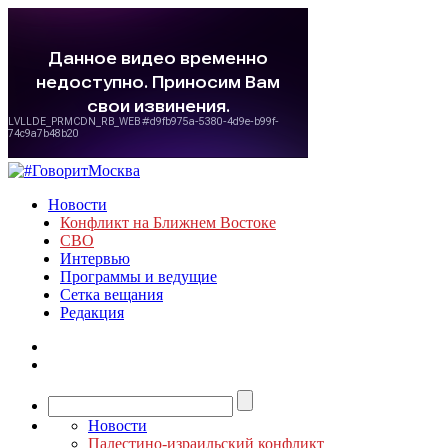
Новости
Конфликт на Ближнем Востоке
СВО
Интервью
Программы и ведущие
Сетка вещания
Редакция
Новости
Палестино-израильский конфликт