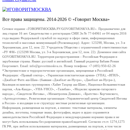
Все права защищены. 2014-2026 © «Говорит Москва»
Сетевое издание «ГОВОРИТМОСКВА.РУ/GOVORITMOSKVA.RU». Предназначено для
лиц старше 16 лет. Свидетельство о регистрации СМИ Эл № 77-64961 от 04 марта 2016
года выдано Федеральной службой по надзору в сфере связи, информационных
технологий и массовых коммуникаций (Роскомнадзор). Адрес: 123298, Москва, ул. 3-я
Хорошевская, дом 12, пом. 22. Учредитель Общество с ограниченной ответственностью
«РУ ФМ» (123298 Москва, ул. 3-я Хорошевская, дом 12, пом. 22). Доменное имя сайта
GOVORITMOSKVA.RU. Территория распространения – Российская Федерация и
зарубежные страны. Языки: русский и английский. Главный редактор Бабаян Роман
Георгиевич. Email: info@govoritmoskva.ru. Номер телефона: +7 (495) 950-62-26
*Экстремистские и террористические организации, запрещенные в Российской
Федерации: «Правый сектор», «Украинская повстанческая армия» (УПА), «ИГИЛ»,
«Джабхат Фатх аш-Шам» (бывшая «Джабхат ан-Нусра», «Джебхат ан-Нусра»),
Коалиция исламских группировок «Хайят Тахрир аш-Шам», Национал-Большевистская
партия, «Аль-Каида», «УНА-УНСО», «Талибан», «Меджлис крымско-татарского
народа», «Свидетели Иеговы», «Мизантропик Дивижн», «Братство» Корчинского,
«Артподготовка», Религиозная организация «Управленческий центр Свидетелей Иеговы
в России» и входящие в ее структуру местные религиозные организации.
Информация, размещенная на портале, а именно: текстовые материалы, элементы
дизайна, логотипы, товарные знаки, фотографии, видео и аудио охраняются
законодательством Российской Федерации и международными нормами права и не
могут быть использованы без разрешения правообладателей. Согласно ст.ст. 1274,1275
ГК РФ, при любом использовании материалов, размещенных на портале, в том числе