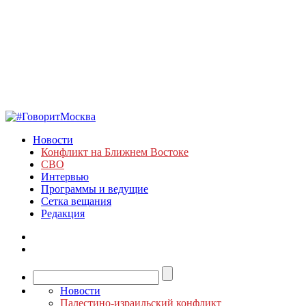
Новости
Конфликт на Ближнем Востоке
СВО
Интервью
Программы и ведущие
Сетка вещания
Редакция
Новости
Палестино-израильский конфликт