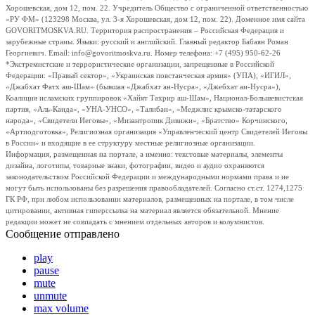
Хорошевская, дом 12, пом. 22. Учредитель Общество с ограниченной ответственностью
«РУ ФМ» (123298 Москва, ул. 3-я Хорошевская, дом 12, пом. 22). Доменное имя сайта
GOVORITMOSKVA.RU. Территория распространения – Российская Федерация и
зарубежные страны. Языки: русский и английский. Главный редактор Бабаян Роман
Георгиевич. Email: info@govoritmoskva.ru. Номер телефона: +7 (495) 950-62-26
*Экстремистские и террористические организации, запрещенные в Российской
Федерации: «Правый сектор», «Украинская повстанческая армия» (УПА), «ИГИЛ»,
«Джабхат Фатх аш-Шам» (бывшая «Джабхат ан-Нусра», «Джебхат ан-Нусра»),
Коалиция исламских группировок «Хайят Тахрир аш-Шам», Национал-Большевистская
партия, «Аль-Каида», «УНА-УНСО», «Талибан», «Меджлис крымско-татарского
народа», «Свидетели Иеговы», «Мизантропик Дивижн», «Братство» Корчинского,
«Артподготовка», Религиозная организация «Управленческий центр Свидетелей Иеговы
в России» и входящие в ее структуру местные религиозные организации.
Информация, размещенная на портале, а именно: текстовые материалы, элементы
дизайна, логотипы, товарные знаки, фотографии, видео и аудио охраняются
законодательством Российской Федерации и международными нормами права и не
могут быть использованы без разрешения правообладателей. Согласно ст.ст. 1274,1275
ГК РФ, при любом использовании материалов, размещенных на портале, в том числе
цитировании, активная гиперссылка на материал является обязательной. Мнение
редакции может не совпадать с мнением отдельных авторов и колумнистов.
Сообщение отправлено
play
pause
mute
unmute
max volume