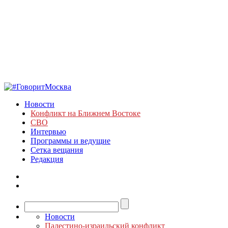
Новости
Конфликт на Ближнем Востоке
СВО
Интервью
Программы и ведущие
Сетка вещания
Редакция
Новости
Палестино-израильский конфликт