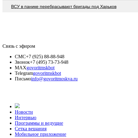
ВСУ в панике перебрасывают бригады под Харьков
Связь с эфиром
СМС
+7 (925) 88-88-948
Звонок
+7 (495) 73-73-948
MAX
govoritmskbot
Telegram
govoritmskbot
Письмо
info@govoritmoskva.ru
Новости
Интервью
Программы и ведущие
Сетка вещания
Мобильное приложение