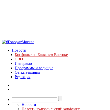
Новости
Конфликт на Ближнем Востоке
СВО
Интервью
Программы и ведущие
Сетка вещания
Редакция
Новости
Палестино-израильский конфликт