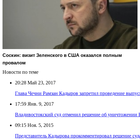
Соскин: визит Зеленского в США оказался полным
провалом
Новости по теме
20:28
Май 23, 2017
Глава Чечни Рамзан Кадыров запретил проведение выпус
17:59
Янв. 9, 2017
Владивостокский суд отменил решение об уничтожении 
09:15
Ноя. 5, 2015
Представитель Кадырова прокомментировал решение суда