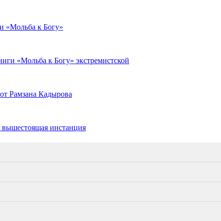
и «Мольба к Богу»
иги «Мольба к Богу» экстремистской
от Рамзана Кадырова
ь вышестоящая инстанция