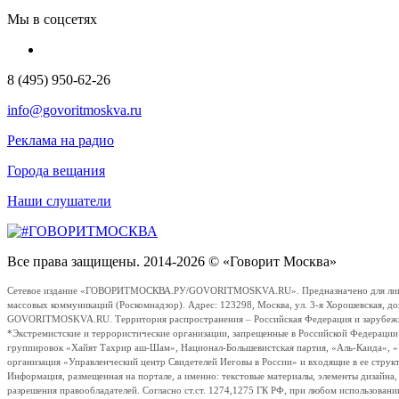
Мы в соцсетях
8 (495) 950-62-26
info@govoritmoskva.ru
Реклама на радио
Города вещания
Наши слушатели
Все права защищены. 2014-2026 © «Говорит Москва»
Сетевое издание «ГОВОРИТМОСКВА.РУ/GOVORITMOSKVA.RU». Предназначено для лиц стар
массовых коммуникаций (Роскомнадзор). Адрес: 123298, Москва, ул. 3-я Хорошевская, д
GOVORITMOSKVA.RU. Территория распространения – Российская Федерация и зарубежные с
*Экстремистские и террористические организации, запрещенные в Российской Федераци
группировок «Хайят Тахрир аш-Шам», Национал-Большевистская партия, «Аль-Каида», 
организация «Управленческий центр Свидетелей Иеговы в России» и входящие в ее струк
Информация, размещенная на портале, а именно: текстовые материалы, элементы дизайна
разрешения правообладателей. Согласно ст.ст. 1274,1275 ГК РФ, при любом использовани