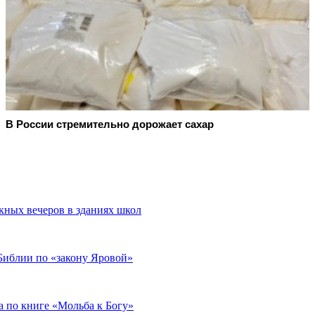
В России стремительно дорожает сахар
кных вечеров в зданиях школ
Библии по «закону Яровой»
 по книге «Мольба к Богу»