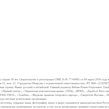
ше 16 лет. Свидетельство о регистрации СМИ Эл № 77-64961 от 04 марта 2016 года вы
ом 12, пом. 22. Учредитель Общество с ограниченной ответственностью «РУ ФМ» (123298 Мо
траны. Языки: русский и английский. Главный редактор Бабаян Роман Георгиевич. Email:
и: «Правый сектор», «Украинская повстанческая армия» (УПА), «ИГИЛ», «Джабхат Фатх а
«УНА-УНСО», «Талибан», «Меджлис крымско-татарского народа», «Свидетели Иеговы», «М
туру местные религиозные организации.
, логотипы, товарные знаки, фотографии, видео и аудио охраняются законодательством Ро
и материалов, размещенных на портале, в том числе цитировании, активная гиперссылка на 