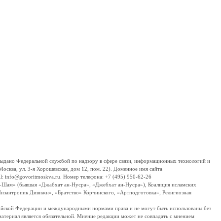
дано Федеральной службой по надзору в сфере связи, информационных технологий и
сква, ул. 3-я Хорошевская, дом 12, пом. 22). Доменное имя сайта
 info@govoritmoskva.ru. Номер телефона: +7 (495) 950-62-26
ш-Шам» (бывшая «Джабхат ан-Нусра», «Джебхат ан-Нусра»), Коалиция исламских
изантропик Дивижн», «Братство» Корчинского, «Артподготовка», Религиозная
ссийской Федерации и международными нормами права и не могут быть использованы без
материал является обязательной. Мнение редакции может не совпадать с мнением