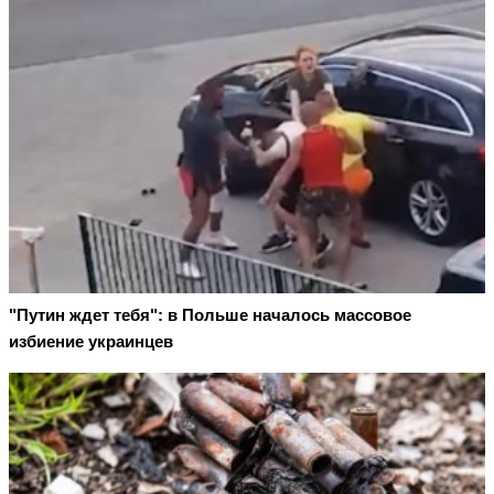
"Путин ждет тебя": в Польше началось массовое
избиение украинцев