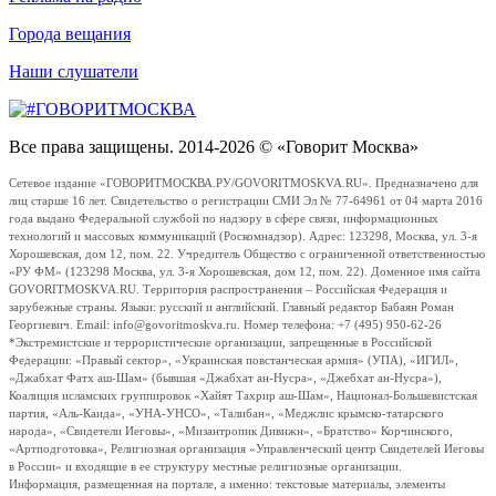
Города вещания
Наши слушатели
Все права защищены. 2014-2026 © «Говорит Москва»
Сетевое издание «ГОВОРИТМОСКВА.РУ/GOVORITMOSKVA.RU». Предназначено для
лиц старше 16 лет. Свидетельство о регистрации СМИ Эл № 77-64961 от 04 марта 2016
года выдано Федеральной службой по надзору в сфере связи, информационных
технологий и массовых коммуникаций (Роскомнадзор). Адрес: 123298, Москва, ул. 3-я
Хорошевская, дом 12, пом. 22. Учредитель Общество с ограниченной ответственностью
«РУ ФМ» (123298 Москва, ул. 3-я Хорошевская, дом 12, пом. 22). Доменное имя сайта
GOVORITMOSKVA.RU. Территория распространения – Российская Федерация и
зарубежные страны. Языки: русский и английский. Главный редактор Бабаян Роман
Георгиевич. Email: info@govoritmoskva.ru. Номер телефона: +7 (495) 950-62-26
*Экстремистские и террористические организации, запрещенные в Российской
Федерации: «Правый сектор», «Украинская повстанческая армия» (УПА), «ИГИЛ»,
«Джабхат Фатх аш-Шам» (бывшая «Джабхат ан-Нусра», «Джебхат ан-Нусра»),
Коалиция исламских группировок «Хайят Тахрир аш-Шам», Национал-Большевистская
партия, «Аль-Каида», «УНА-УНСО», «Талибан», «Меджлис крымско-татарского
народа», «Свидетели Иеговы», «Мизантропик Дивижн», «Братство» Корчинского,
«Артподготовка», Религиозная организация «Управленческий центр Свидетелей Иеговы
в России» и входящие в ее структуру местные религиозные организации.
Информация, размещенная на портале, а именно: текстовые материалы, элементы