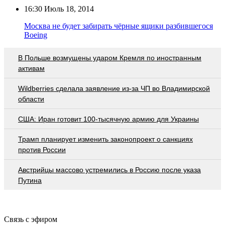
16:30
Июль 18, 2014
Москва не будет забирать чёрные ящики разбившегося
Boeing
В Польше возмущены ударом Кремля по иностранным
активам
Wildberries cделала заявление из-за ЧП во Владимирской
области
США: Иран готовит 100-тысячную армию для Украины
Трамп планирует изменить законопроект о санкциях
против России
Австрийцы массово устремились в Россию после указа
Путина
Связь с эфиром