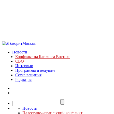
Новости
Конфликт на Ближнем Востоке
СВО
Интервью
Программы и ведущие
Сетка вещания
Редакция
Новости
Палестино-израильский конфликт