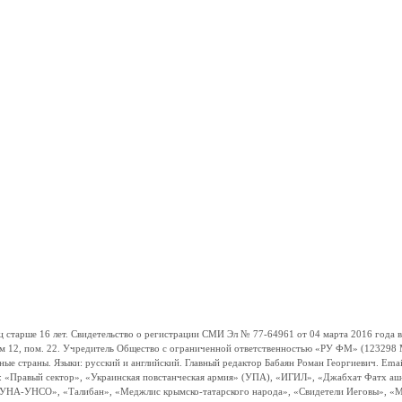
ше 16 лет. Свидетельство о регистрации СМИ Эл № 77-64961 от 04 марта 2016 года вы
ом 12, пом. 22. Учредитель Общество с ограниченной ответственностью «РУ ФМ» (123298 Мо
траны. Языки: русский и английский. Главный редактор Бабаян Роман Георгиевич. Email:
и: «Правый сектор», «Украинская повстанческая армия» (УПА), «ИГИЛ», «Джабхат Фатх а
«УНА-УНСО», «Талибан», «Меджлис крымско-татарского народа», «Свидетели Иеговы», «М