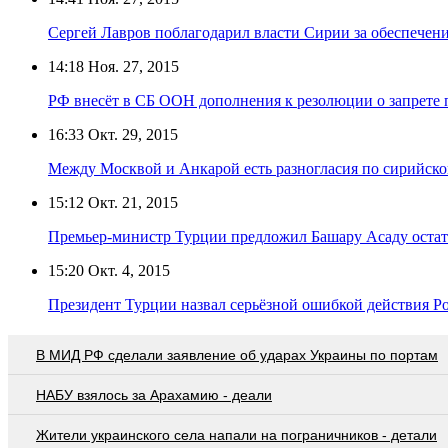
Сергей Лавров поблагодарил власти Сирии за обеспечен
14:18
Ноя. 27, 2015
РФ внесёт в СБ ООН дополнения к резолюции о запрете 
16:33
Окт. 29, 2015
Между Москвой и Анкарой есть разногласия по сирийской
15:12
Окт. 21, 2015
Премьер-министр Турции предложил Башару Асаду остать
15:20
Окт. 4, 2015
Президент Турции назвал серьёзной ошибкой действия Р
В МИД РФ сделали заявление об ударах Украины по портам
НАБУ взялось за Арахамию - деали
Жители украинского села напали на пограничников - детали