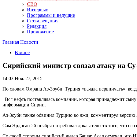
СВО
Интервью
Программы и ведущие
Сетка вещания
Редакция
Приложение
Главная
Новости
В мире
Сирийский министр связал атаку на Су
14:03
Ноя. 27, 2015
По словам Омрана Аз-Зоуби, Турция «начала нервничать», когд
«Вся нефть поставлялась компании, которая принадлежит сыну
информации Сирии.
Аз-Зоуби также обвинил Турцию во лжи, комментируя версию А
Сам Эрдоган 26 ноября потребовал доказательств того, что его
Со своей стороны сирийский лидер Башар Асад отмечал, что 