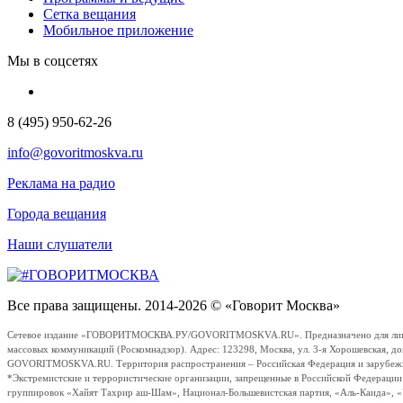
Сетка вещания
Мобильное приложение
Мы в соцсетях
8 (495) 950-62-26
info@govoritmoskva.ru
Реклама на радио
Города вещания
Наши слушатели
Все права защищены. 2014-2026 © «Говорит Москва»
Сетевое издание «ГОВОРИТМОСКВА.РУ/GOVORITMOSKVA.RU». Предназначено для лиц стар
массовых коммуникаций (Роскомнадзор). Адрес: 123298, Москва, ул. 3-я Хорошевская, д
GOVORITMOSKVA.RU. Территория распространения – Российская Федерация и зарубежные с
*Экстремистские и террористические организации, запрещенные в Российской Федераци
группировок «Хайят Тахрир аш-Шам», Национал-Большевистская партия, «Аль-Каида», 