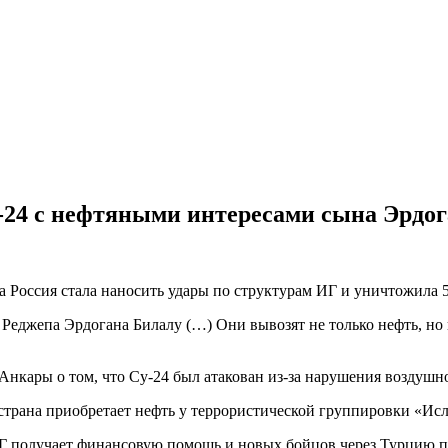
-24 с нефтяными интересами сына Эрдо
а Россия стала наносить удары по структурам ИГ и уничтожила 5
 Реджепа Эрдогана Билалу (…) Они вывозят не только нефть, н
нкары о том, что Су-24 был атакован из-за нарушения воздушно
 страна приобретает нефть у террористической группировки «Исл
ИГ получает финансовую помощь и новых бойцов через Турцию 