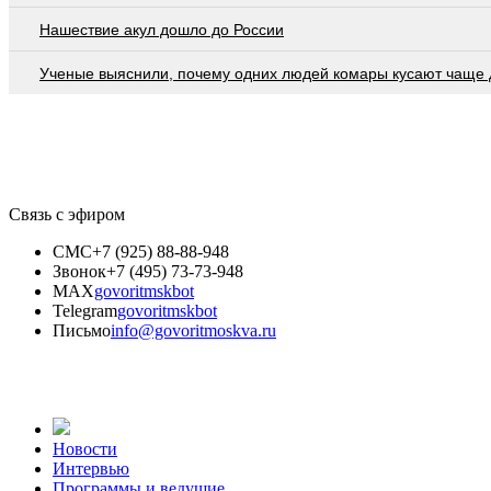
Нашествие акул дошло до России
Ученые выяснили, почему одних людей комары кусают чаще 
Связь с эфиром
СМС
+7 (925) 88-88-948
Звонок
+7 (495) 73-73-948
MAX
govoritmskbot
Telegram
govoritmskbot
Письмо
info@govoritmoskva.ru
Новости
Интервью
Программы и ведущие