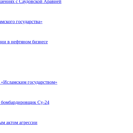
ошениях с Саудовской Аравией
мского государства»
ции в нефтяном бизнесе
с «Исламским государством»
й бомбардировщик Су-24
ым актом агрессии