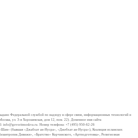
дано Федеральной службой по надзору в сфере связи, информационных технологий и
сква, ул. 3-я Хорошевская, дом 12, пом. 22). Доменное имя сайта
 info@govoritmoskva.ru. Номер телефона: +7 (495) 950-62-26
ш-Шам» (бывшая «Джабхат ан-Нусра», «Джебхат ан-Нусра»), Коалиция исламских
изантропик Дивижн», «Братство» Корчинского, «Артподготовка», Религиозная