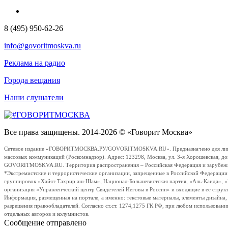
8 (495) 950-62-26
info@govoritmoskva.ru
Реклама на радио
Города вещания
Наши слушатели
Все права защищены. 2014-2026 © «Говорит Москва»
Сетевое издание «ГОВОРИТМОСКВА.РУ/GOVORITMOSKVA.RU». Предназначено для лиц стар
массовых коммуникаций (Роскомнадзор). Адрес: 123298, Москва, ул. 3-я Хорошевская, д
GOVORITMOSKVA.RU. Территория распространения – Российская Федерация и зарубежные с
*Экстремистские и террористические организации, запрещенные в Российской Федераци
группировок «Хайят Тахрир аш-Шам», Национал-Большевистская партия, «Аль-Каида», 
организация «Управленческий центр Свидетелей Иеговы в России» и входящие в ее струк
Информация, размещенная на портале, а именно: текстовые материалы, элементы дизайна
разрешения правообладателей. Согласно ст.ст. 1274,1275 ГК РФ, при любом использовани
отдельных авторов и колумнистов.
Сообщение отправлено