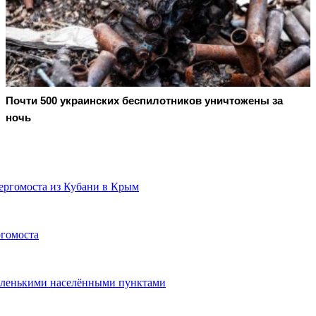
Почти 500 украинских беспилотников уничтожены за
ночь
ергомоста из Кубани в Крым
ргомоста
аленькими населёнными пунктами