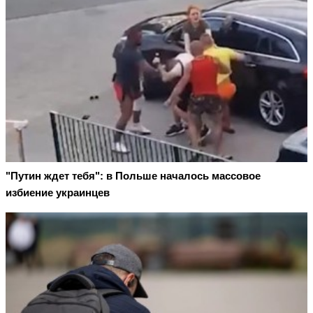
"Путин ждет тебя": в Польше началось массовое
избиение украинцев