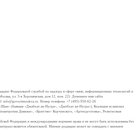
дано Федеральной службой по надзору в сфере связи, информационных технологий и
сква, ул. 3-я Хорошевская, дом 12, пом. 22). Доменное имя сайта
 info@govoritmoskva.ru. Номер телефона: +7 (495) 950-62-26
ш-Шам» (бывшая «Джабхат ан-Нусра», «Джебхат ан-Нусра»), Коалиция исламских
изантропик Дивижн», «Братство» Корчинского, «Артподготовка», Религиозная
ссийской Федерации и международными нормами права и не могут быть использованы без
материал является обязательной. Мнение редакции может не совпадать с мнением