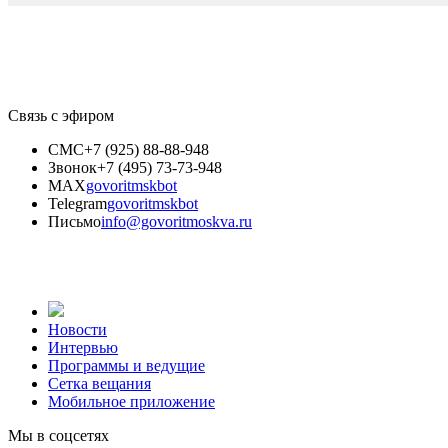
Связь с эфиром
СМС
+7 (925) 88-88-948
Звонок
+7 (495) 73-73-948
MAX
govoritmskbot
Telegram
govoritmskbot
Письмо
info@govoritmoskva.ru
Новости
Интервью
Программы и ведущие
Сетка вещания
Мобильное приложение
Мы в соцсетях