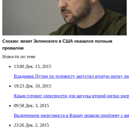
Соскин: визит Зеленского в США оказался полным
провалом
Новости по теме
13:00
Дек. 15, 2015
Владимир Путин по телемосту запустил вторую нитку эн
19:23
Дек. 10, 2015
Крым готовит электросети для запуска второй нитки эне
09:58
Дек. 3, 2015
Включением энергомоста в Крыму решили проблему с м
23:26
Дек. 2, 2015