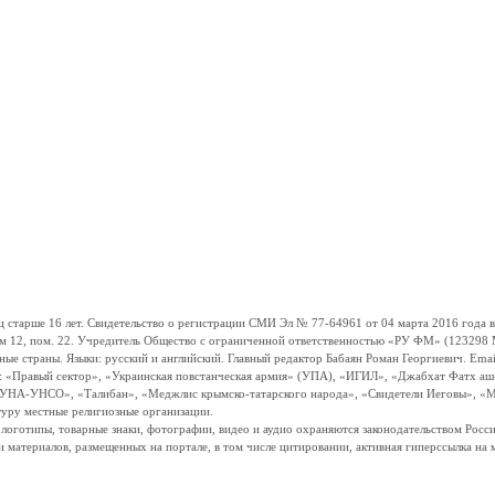
ше 16 лет. Свидетельство о регистрации СМИ Эл № 77-64961 от 04 марта 2016 года вы
ом 12, пом. 22. Учредитель Общество с ограниченной ответственностью «РУ ФМ» (123298 Мо
траны. Языки: русский и английский. Главный редактор Бабаян Роман Георгиевич. Email:
и: «Правый сектор», «Украинская повстанческая армия» (УПА), «ИГИЛ», «Джабхат Фатх а
«УНА-УНСО», «Талибан», «Меджлис крымско-татарского народа», «Свидетели Иеговы», «М
туру местные религиозные организации.
, логотипы, товарные знаки, фотографии, видео и аудио охраняются законодательством Ро
и материалов, размещенных на портале, в том числе цитировании, активная гиперссылка на 