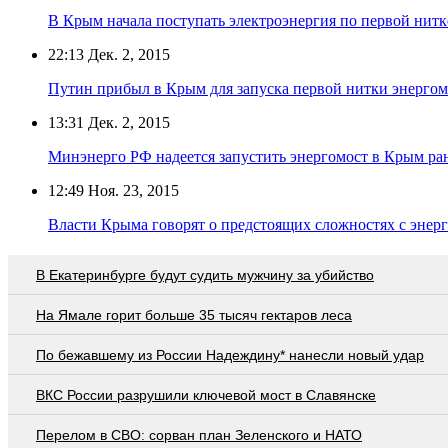
В Крым начала поступать электроэнергия по первой нитк
22:13
Дек. 2, 2015
Путин прибыл в Крым для запуска первой нитки энергом
13:31
Дек. 2, 2015
Минэнерго РФ надеется запустить энергомост в Крым ра
12:49
Ноя. 23, 2015
Власти Крыма говорят о предстоящих сложностях с энерг
В Екатеринбурге будут судить мужчину за убийство
На Ямале горит больше 35 тысяч гектаров леса
По бежавшему из России Надеждину* нанесли новый удар
ВКС России разрушили ключевой мост в Славянске
Перелом в СВО: сорван план Зеленского и НАТО