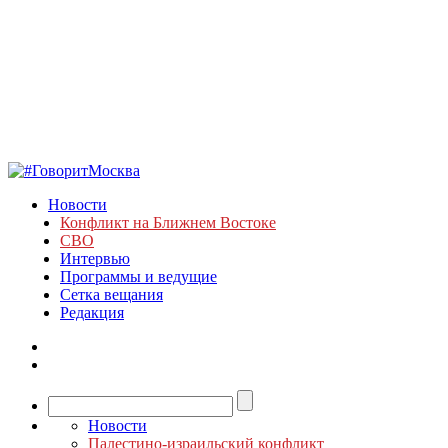
Новости
Конфликт на Ближнем Востоке
СВО
Интервью
Программы и ведущие
Сетка вещания
Редакция
Новости
Палестино-израильский конфликт