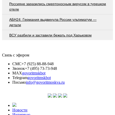
Россияне заразились смертоносным вирусом в турецком
отеле
АБН24: Германия выдвинула России ультиматум —
детали
ВСУ разбили и заставили бежать под Харьковом
Связь с эфиром
СМС
+7 (925) 88-88-948
Звонок
+7 (495) 73-73-948
MAX
govoritmskbot
Telegram
govoritmskbot
Письмо
info@govoritmoskva.ru
Новости
Интервью