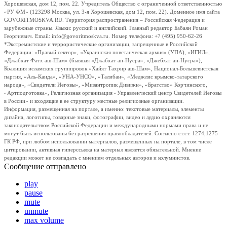
Хорошевская, дом 12, пом. 22. Учредитель Общество с ограниченной ответственностью
«РУ ФМ» (123298 Москва, ул. 3-я Хорошевская, дом 12, пом. 22). Доменное имя сайта
GOVORITMOSKVA.RU. Территория распространения – Российская Федерация и
зарубежные страны. Языки: русский и английский. Главный редактор Бабаян Роман
Георгиевич. Email: info@govoritmoskva.ru. Номер телефона: +7 (495) 950-62-26
*Экстремистские и террористические организации, запрещенные в Российской
Федерации: «Правый сектор», «Украинская повстанческая армия» (УПА), «ИГИЛ»,
«Джабхат Фатх аш-Шам» (бывшая «Джабхат ан-Нусра», «Джебхат ан-Нусра»),
Коалиция исламских группировок «Хайят Тахрир аш-Шам», Национал-Большевистская
партия, «Аль-Каида», «УНА-УНСО», «Талибан», «Меджлис крымско-татарского
народа», «Свидетели Иеговы», «Мизантропик Дивижн», «Братство» Корчинского,
«Артподготовка», Религиозная организация «Управленческий центр Свидетелей Иеговы
в России» и входящие в ее структуру местные религиозные организации.
Информация, размещенная на портале, а именно: текстовые материалы, элементы
дизайна, логотипы, товарные знаки, фотографии, видео и аудио охраняются
законодательством Российской Федерации и международными нормами права и не
могут быть использованы без разрешения правообладателей. Согласно ст.ст. 1274,1275
ГК РФ, при любом использовании материалов, размещенных на портале, в том числе
цитировании, активная гиперссылка на материал является обязательной. Мнение
редакции может не совпадать с мнением отдельных авторов и колумнистов.
Сообщение отправлено
play
pause
mute
unmute
max volume