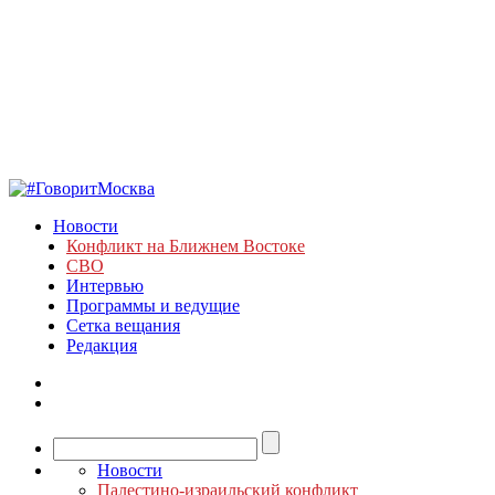
Новости
Конфликт на Ближнем Востоке
СВО
Интервью
Программы и ведущие
Сетка вещания
Редакция
Новости
Палестино-израильский конфликт