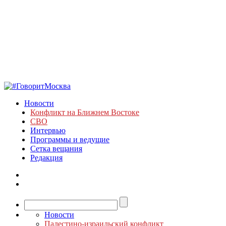
Новости
Конфликт на Ближнем Востоке
СВО
Интервью
Программы и ведущие
Сетка вещания
Редакция
Новости
Палестино-израильский конфликт