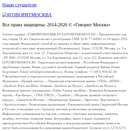
Наши слушатели
Все права защищены. 2014-2026 © «Говорит Москва»
Сетевое издание «ГОВОРИТМОСКВА.РУ/GOVORITMOSKVA.RU». Предназначено для
лиц старше 16 лет. Свидетельство о регистрации СМИ Эл № 77-64961 от 04 марта 2016
года выдано Федеральной службой по надзору в сфере связи, информационных
технологий и массовых коммуникаций (Роскомнадзор). Адрес: 123298, Москва, ул. 3-я
Хорошевская, дом 12, пом. 22. Учредитель Общество с ограниченной ответственностью
«РУ ФМ» (123298 Москва, ул. 3-я Хорошевская, дом 12, пом. 22). Доменное имя сайта
GOVORITMOSKVA.RU. Территория распространения – Российская Федерация и
зарубежные страны. Языки: русский и английский. Главный редактор Бабаян Роман
Георгиевич. Email: info@govoritmoskva.ru. Номер телефона: +7 (495) 950-62-26
*Экстремистские и террористические организации, запрещенные в Российской
Федерации: «Правый сектор», «Украинская повстанческая армия» (УПА), «ИГИЛ»,
«Джабхат Фатх аш-Шам» (бывшая «Джабхат ан-Нусра», «Джебхат ан-Нусра»),
Коалиция исламских группировок «Хайят Тахрир аш-Шам», Национал-Большевистская
партия, «Аль-Каида», «УНА-УНСО», «Талибан», «Меджлис крымско-татарского
народа», «Свидетели Иеговы», «Мизантропик Дивижн», «Братство» Корчинского,
«Артподготовка», Религиозная организация «Управленческий центр Свидетелей Иеговы
в России» и входящие в ее структуру местные религиозные организации.
Информация, размещенная на портале, а именно: текстовые материалы, элементы
дизайна, логотипы, товарные знаки, фотографии, видео и аудио охраняются
законодательством Российской Федерации и международными нормами права и не
могут быть использованы без разрешения правообладателей. Согласно ст.ст. 1274,1275