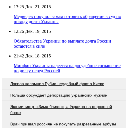
13:25
Дек. 21, 2015
Медведев поручил замам готовить обращение в суд по
поводу долга Украины
12:26
Дек. 19, 2015
Обязательства Украины по выплате долга России
остаются в силе
21:42
Дек. 18, 2015
Минфин Украины надеется на досудебное соглашение
по долгу перед Россией
Лавров напомнил Рубио неудобный факт о Киеве
Польша обсуждает депортацию украинских мужчин
Экс-министр: «Зима близко», а Украина на пороховой
бочке
Врач призвал россиян не покупать разрезанные арбузы