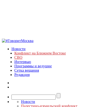
Новости
Конфликт на Ближнем Востоке
СВО
Интервью
Программы и ведущие
Сетка вещания
Редакция
Новости
Палестино-израильский конфликт