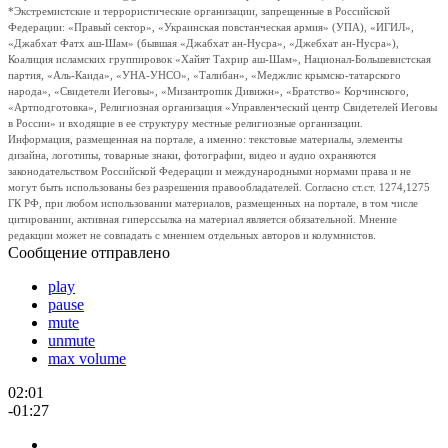
*Экстремистские и террористические организации, запрещенные в Российской
Федерации: «Правый сектор», «Украинская повстанческая армия» (УПА), «ИГИЛ»,
«Джабхат Фатх аш-Шам» (бывшая «Джабхат ан-Нусра», «Джебхат ан-Нусра»),
Коалиция исламских группировок «Хайят Тахрир аш-Шам», Национал-Большевистская
партия, «Аль-Каида», «УНА-УНСО», «Талибан», «Меджлис крымско-татарского
народа», «Свидетели Иеговы», «Мизантропик Дивижн», «Братство» Корчинского,
«Артподготовка», Религиозная организация «Управленческий центр Свидетелей Иеговы
в России» и входящие в ее структуру местные религиозные организации.
Информация, размещенная на портале, а именно: текстовые материалы, элементы
дизайна, логотипы, товарные знаки, фотографии, видео и аудио охраняются
законодательством Российской Федерации и международными нормами права и не
могут быть использованы без разрешения правообладателей. Согласно ст.ст. 1274,1275
ГК РФ, при любом использовании материалов, размещенных на портале, в том числе
цитировании, активная гиперссылка на материал является обязательной. Мнение
редакции может не совпадать с мнением отдельных авторов и колумнистов.
Сообщение отправлено
play
pause
mute
unmute
max volume
02:01
-01:27