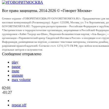
Все права защищены. 2014-2026 © «Говорит Москва»
Сетевое издание «ГОВОРИТМОСКВА.РУ/GOVORITMOSKVA.RU». Предназначено для лиц стар
массовых коммуникаций (Роскомнадзор). Адрес: 123298, Москва, ул. 3-я Хорошевская, д
GOVORITMOSKVA.RU. Территория распространения – Российская Федерация и зарубежные с
*Экстремистские и террористические организации, запрещенные в Российской Федераци
группировок «Хайят Тахрир аш-Шам», Национал-Большевистская партия, «Аль-Каида», 
организация «Управленческий центр Свидетелей Иеговы в России» и входящие в ее струк
Информация, размещенная на портале, а именно: текстовые материалы, элементы дизайна
разрешения правообладателей. Согласно ст.ст. 1274,1275 ГК РФ, при любом использовани
отдельных авторов и колумнистов.
Сообщение отправлено
play
pause
mute
unmute
max volume
02:01
-01:27
repeat off