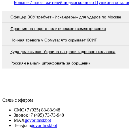
Больше 7 тысяч жителей подмосковного Пушкина осталис
Офицер ВСУ требует «Искандеры» для ударов по Москве
Франция на пороге политического землетрясения
Ночная тревога у Ормуза: что скрывает КСИР
Куда делись все: Украина на грани кадрового коллапса
Россиян начали штрафовать за борщевик
Связь с эфиром
СМС
+7 (925) 88-88-948
Звонок
+7 (495) 73-73-948
MAX
govoritmskbot
Telegram
govoritmskbot