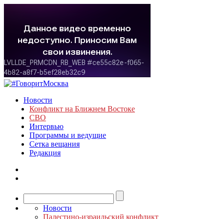
Новости
Конфликт на Ближнем Востоке
СВО
Интервью
Программы и ведущие
Сетка вещания
Редакция
Новости
Палестино-израильский конфликт