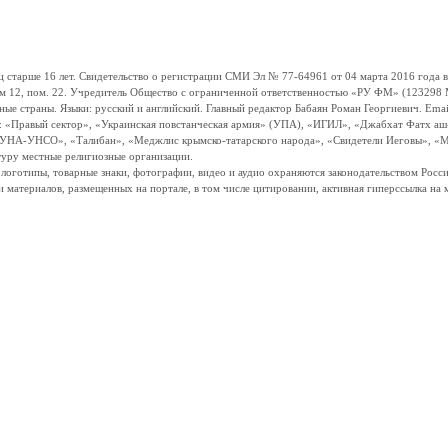
ше 16 лет. Свидетельство о регистрации СМИ Эл № 77-64961 от 04 марта 2016 года вы
ом 12, пом. 22. Учредитель Общество с ограниченной ответственностью «РУ ФМ» (123298 Мо
траны. Языки: русский и английский. Главный редактор Бабаян Роман Георгиевич. Email:
и: «Правый сектор», «Украинская повстанческая армия» (УПА), «ИГИЛ», «Джабхат Фатх а
«УНА-УНСО», «Талибан», «Меджлис крымско-татарского народа», «Свидетели Иеговы», «М
туру местные религиозные организации.
, логотипы, товарные знаки, фотографии, видео и аудио охраняются законодательством Ро
и материалов, размещенных на портале, в том числе цитировании, активная гиперссылка на 