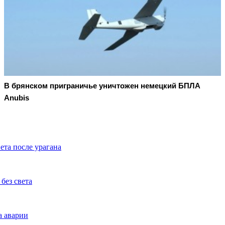
В брянском приграничье уничтожен немецкий БПЛА
Anubis
вета после урагана
без света
а аварии