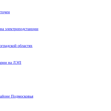
сточен
а на электроподстанции
оградской областях
аварии на ЛЭП
районе Подмосковья