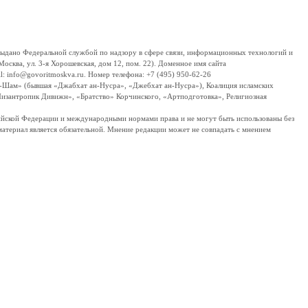
дано Федеральной службой по надзору в сфере связи, информационных технологий и
сква, ул. 3-я Хорошевская, дом 12, пом. 22). Доменное имя сайта
 info@govoritmoskva.ru. Номер телефона: +7 (495) 950-62-26
ш-Шам» (бывшая «Джабхат ан-Нусра», «Джебхат ан-Нусра»), Коалиция исламских
изантропик Дивижн», «Братство» Корчинского, «Артподготовка», Религиозная
ссийской Федерации и международными нормами права и не могут быть использованы без
материал является обязательной. Мнение редакции может не совпадать с мнением