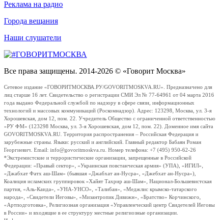
Реклама на радио
Города вещания
Наши слушатели
Все права защищены. 2014-2026 © «Говорит Москва»
Сетевое издание «ГОВОРИТМОСКВА.РУ/GOVORITMOSKVA.RU». Предназначено для
лиц старше 16 лет. Свидетельство о регистрации СМИ Эл № 77-64961 от 04 марта 2016
года выдано Федеральной службой по надзору в сфере связи, информационных
технологий и массовых коммуникаций (Роскомнадзор). Адрес: 123298, Москва, ул. 3-я
Хорошевская, дом 12, пом. 22. Учредитель Общество с ограниченной ответственностью
«РУ ФМ» (123298 Москва, ул. 3-я Хорошевская, дом 12, пом. 22). Доменное имя сайта
GOVORITMOSKVA.RU. Территория распространения – Российская Федерация и
зарубежные страны. Языки: русский и английский. Главный редактор Бабаян Роман
Георгиевич. Email: info@govoritmoskva.ru. Номер телефона: +7 (495) 950-62-26
*Экстремистские и террористические организации, запрещенные в Российской
Федерации: «Правый сектор», «Украинская повстанческая армия» (УПА), «ИГИЛ»,
«Джабхат Фатх аш-Шам» (бывшая «Джабхат ан-Нусра», «Джебхат ан-Нусра»),
Коалиция исламских группировок «Хайят Тахрир аш-Шам», Национал-Большевистская
партия, «Аль-Каида», «УНА-УНСО», «Талибан», «Меджлис крымско-татарского
народа», «Свидетели Иеговы», «Мизантропик Дивижн», «Братство» Корчинского,
«Артподготовка», Религиозная организация «Управленческий центр Свидетелей Иеговы
в России» и входящие в ее структуру местные религиозные организации.