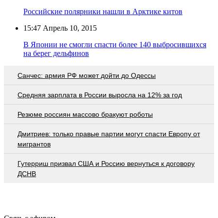
Российские полярники нашли в Арктике китов
15:47
Апрель 10, 2015
В Японии не смогли спасти более 140 выбросившихся
на берег дельфинов
Санчес: армия РФ может дойти до Одессы
Средняя зарплата в России выросла на 12% за год
Резюме россиян массово бракуют роботы
Дмитриев: только правые партии могут спасти Европу от
мигрантов
Гутерриш призвал США и Россию вернуться к договору
ДСНВ