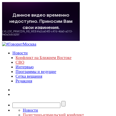
Новости
Конфликт на Ближнем Востоке
СВО
Интервью
Программы и ведущие
Сетка вещания
Редакция
Новости
Палестино-израильский конфликт