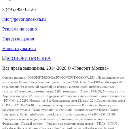
8 (495) 950-62-26
info@govoritmoskva.ru
Реклама на радио
Города вещания
Наши слушатели
Все права защищены. 2014-2026 © «Говорит Москва»
Сетевое издание «ГОВОРИТМОСКВА.РУ/GOVORITMOSKVA.RU». Предназначено для
лиц старше 16 лет. Свидетельство о регистрации СМИ Эл № 77-64961 от 04 марта 2016
года выдано Федеральной службой по надзору в сфере связи, информационных
технологий и массовых коммуникаций (Роскомнадзор). Адрес: 123298, Москва, ул. 3-я
Хорошевская, дом 12, пом. 22. Учредитель Общество с ограниченной ответственностью
«РУ ФМ» (123298 Москва, ул. 3-я Хорошевская, дом 12, пом. 22). Доменное имя сайта
GOVORITMOSKVA.RU. Территория распространения – Российская Федерация и
зарубежные страны. Языки: русский и английский. Главный редактор Бабаян Роман
Георгиевич. Email: info@govoritmoskva.ru. Номер телефона: +7 (495) 950-62-26
*Экстремистские и террористические организации, запрещенные в Российской
Федерации: «Правый сектор», «Украинская повстанческая армия» (УПА), «ИГИЛ»,
«Джабхат Фатх аш-Шам» (бывшая «Джабхат ан-Нусра», «Джебхат ан-Нусра»),