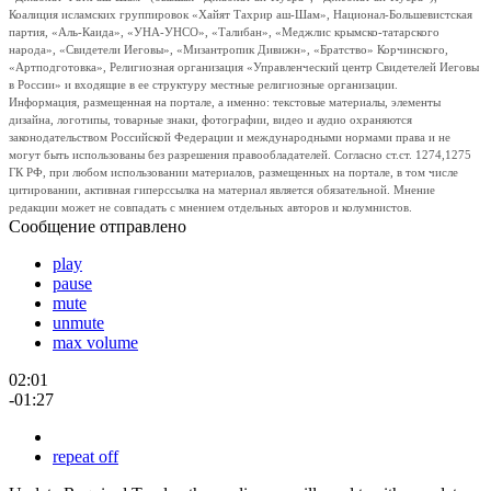
Коалиция исламских группировок «Хайят Тахрир аш-Шам», Национал-Большевистская
партия, «Аль-Каида», «УНА-УНСО», «Талибан», «Меджлис крымско-татарского
народа», «Свидетели Иеговы», «Мизантропик Дивижн», «Братство» Корчинского,
«Артподготовка», Религиозная организация «Управленческий центр Свидетелей Иеговы
в России» и входящие в ее структуру местные религиозные организации.
Информация, размещенная на портале, а именно: текстовые материалы, элементы
дизайна, логотипы, товарные знаки, фотографии, видео и аудио охраняются
законодательством Российской Федерации и международными нормами права и не
могут быть использованы без разрешения правообладателей. Согласно ст.ст. 1274,1275
ГК РФ, при любом использовании материалов, размещенных на портале, в том числе
цитировании, активная гиперссылка на материал является обязательной. Мнение
редакции может не совпадать с мнением отдельных авторов и колумнистов.
Сообщение отправлено
play
pause
mute
unmute
max volume
02:01
-01:27
repeat off