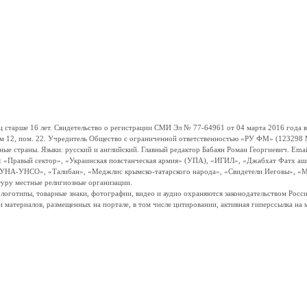
ше 16 лет. Свидетельство о регистрации СМИ Эл № 77-64961 от 04 марта 2016 года вы
ом 12, пом. 22. Учредитель Общество с ограниченной ответственностью «РУ ФМ» (123298 Мо
траны. Языки: русский и английский. Главный редактор Бабаян Роман Георгиевич. Email:
и: «Правый сектор», «Украинская повстанческая армия» (УПА), «ИГИЛ», «Джабхат Фатх а
«УНА-УНСО», «Талибан», «Меджлис крымско-татарского народа», «Свидетели Иеговы», «М
туру местные религиозные организации.
, логотипы, товарные знаки, фотографии, видео и аудио охраняются законодательством Ро
и материалов, размещенных на портале, в том числе цитировании, активная гиперссылка на 