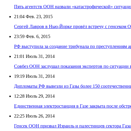
Пять агентств ООН назвали «катастрофической» ситуаци
21:04
Фев. 23, 2015
Сергей Лавров в Нью-Йорке провёл встречу с генсеком
23:59
Фев. 6, 2015
РФ выступила за создание трибунала по преступлениям 
21:01
Июль 31, 2014
Совбез ООН заслушал показания экспертов по ситуации в
19:19
Июль 31, 2014
Дипломаты РФ вывезли из Газы более 150 соотечественн
12:28
Июль 29, 2014
Единственная электростанция в Газе закрыта после обстр
22:25
Июль 26, 2014
Генсек ООН призвал Израиль и палестинцев сектора Газ