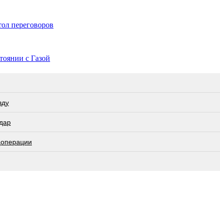
тол переговоров
тоянии с Газой
вду
дар
цоперации