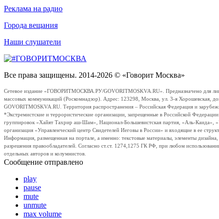
Реклама на радио
Города вещания
Наши слушатели
Все права защищены. 2014-2026 © «Говорит Москва»
Сетевое издание «ГОВОРИТМОСКВА.РУ/GOVORITMOSKVA.RU». Предназначено для лиц стар
массовых коммуникаций (Роскомнадзор). Адрес: 123298, Москва, ул. 3-я Хорошевская, д
GOVORITMOSKVA.RU. Территория распространения – Российская Федерация и зарубежные с
*Экстремистские и террористические организации, запрещенные в Российской Федераци
группировок «Хайят Тахрир аш-Шам», Национал-Большевистская партия, «Аль-Каида», 
организация «Управленческий центр Свидетелей Иеговы в России» и входящие в ее струк
Информация, размещенная на портале, а именно: текстовые материалы, элементы дизайна
разрешения правообладателей. Согласно ст.ст. 1274,1275 ГК РФ, при любом использовани
отдельных авторов и колумнистов.
Сообщение отправлено
play
pause
mute
unmute
max volume