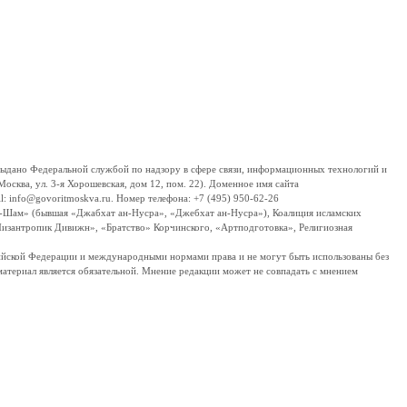
дано Федеральной службой по надзору в сфере связи, информационных технологий и
сква, ул. 3-я Хорошевская, дом 12, пом. 22). Доменное имя сайта
 info@govoritmoskva.ru. Номер телефона: +7 (495) 950-62-26
ш-Шам» (бывшая «Джабхат ан-Нусра», «Джебхат ан-Нусра»), Коалиция исламских
изантропик Дивижн», «Братство» Корчинского, «Артподготовка», Религиозная
ссийской Федерации и международными нормами права и не могут быть использованы без
материал является обязательной. Мнение редакции может не совпадать с мнением