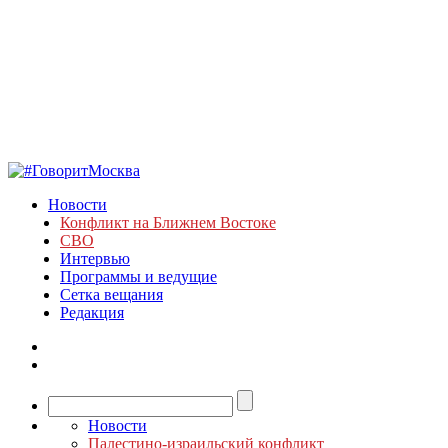
Новости
Конфликт на Ближнем Востоке
СВО
Интервью
Программы и ведущие
Сетка вещания
Редакция
Новости
Палестино-израильский конфликт