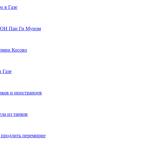
ю в Газе
 ООН Пан Ги Муном
армии Косово
 Газе
иков и иностранцев
ела из танков
а продлить перемирие