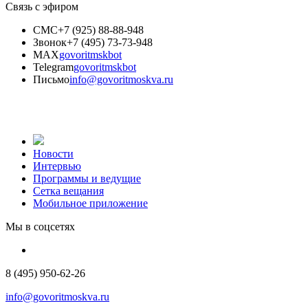
Связь с эфиром
СМС
+7 (925) 88-88-948
Звонок
+7 (495) 73-73-948
MAX
govoritmskbot
Telegram
govoritmskbot
Письмо
info@govoritmoskva.ru
Новости
Интервью
Программы и ведущие
Сетка вещания
Мобильное приложение
Мы в соцсетях
8 (495) 950-62-26
info@govoritmoskva.ru