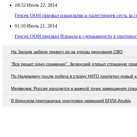
18:32
Июль 22, 2014
Генсек ООН призвал израильтян и палестинцев сесть за с
01:10
Июль 21, 2014
Генсек ООН призвал Израиль к сдержанности в противос
На Западе забили тревогу из-за угрозы окончания СВО
"Все решит одно сражение". Зеленский открыл страшную пра
По Надеждину после побега в страну НАТО прилетел новый у
Медведев: Россия находится в важной точке завершения спе
В брянском приграничье уничтожен немецкий БПЛА Anubis