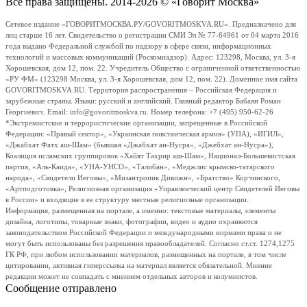
Все права защищены. 2014-2026 © «Говорит Москва»
Сетевое издание «ГОВОРИТМОСКВА.РУ/GOVORITMOSKVA.RU». Предназначено для
лиц старше 16 лет. Свидетельство о регистрации СМИ Эл № 77-64961 от 04 марта 2016
года выдано Федеральной службой по надзору в сфере связи, информационных
технологий и массовых коммуникаций (Роскомнадзор). Адрес: 123298, Москва, ул. 3-я
Хорошевская, дом 12, пом. 22. Учредитель Общество с ограниченной ответственностью
«РУ ФМ» (123298 Москва, ул. 3-я Хорошевская, дом 12, пом. 22). Доменное имя сайта
GOVORITMOSKVA.RU. Территория распространения – Российская Федерация и
зарубежные страны. Языки: русский и английский. Главный редактор Бабаян Роман
Георгиевич. Email: info@govoritmoskva.ru. Номер телефона: +7 (495) 950-62-26
*Экстремистские и террористические организации, запрещенные в Российской
Федерации: «Правый сектор», «Украинская повстанческая армия» (УПА), «ИГИЛ»,
«Джабхат Фатх аш-Шам» (бывшая «Джабхат ан-Нусра», «Джебхат ан-Нусра»),
Коалиция исламских группировок «Хайят Тахрир аш-Шам», Национал-Большевистская
партия, «Аль-Каида», «УНА-УНСО», «Талибан», «Меджлис крымско-татарского
народа», «Свидетели Иеговы», «Мизантропик Дивижн», «Братство» Корчинского,
«Артподготовка», Религиозная организация «Управленческий центр Свидетелей Иеговы
в России» и входящие в ее структуру местные религиозные организации.
Информация, размещенная на портале, а именно: текстовые материалы, элементы
дизайна, логотипы, товарные знаки, фотографии, видео и аудио охраняются
законодательством Российской Федерации и международными нормами права и не
могут быть использованы без разрешения правообладателей. Согласно ст.ст. 1274,1275
ГК РФ, при любом использовании материалов, размещенных на портале, в том числе
цитировании, активная гиперссылка на материал является обязательной. Мнение
редакции может не совпадать с мнением отдельных авторов и колумнистов.
Сообщение отправлено