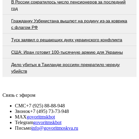
В России сократилось число пенсионеров за последний
год
Гражданку Узбекистана вышлют на родину из-за коврика
с флагом РФ
Туск заявил о решающих днях украинского конфликта
США: Иран готовит 100-тысячную армию для Украины
Дело убитых в Таиланде россиян прекратило череду
убийств
Связь с эфиром
СМС
+7 (925) 88-88-948
Звонок
+7 (495) 73-73-948
MAX
govoritmskbot
Telegram
govoritmskbot
Письмо
info@govoritmoskva.ru