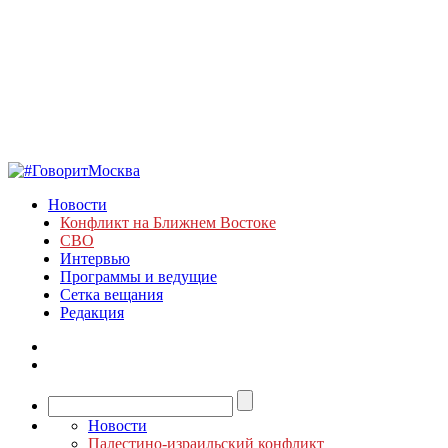
Новости
Конфликт на Ближнем Востоке
СВО
Интервью
Программы и ведущие
Сетка вещания
Редакция
Новости
Палестино-израильский конфликт