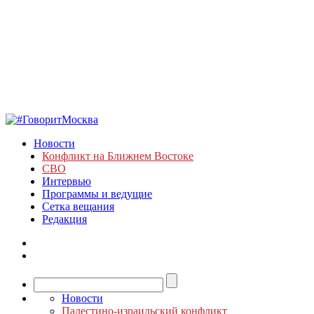
Новости
Конфликт на Ближнем Востоке
СВО
Интервью
Программы и ведущие
Сетка вещания
Редакция
Новости
Палестино-израильский конфликт