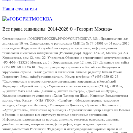
Наши слушатели
Все права защищены. 2014-2026 © «Говорит Москва»
Сетевое издание «ГОВОРИТМОСКВА.РУ/GOVORITMOSKVA.RU». Предназначено для
лиц старше 16 лет. Свидетельство о регистрации СМИ Эл № 77-64961 от 04 марта 2016
года выдано Федеральной службой по надзору в сфере связи, информационных
технологий и массовых коммуникаций (Роскомнадзор). Адрес: 123298, Москва, ул. 3-я
Хорошевская, дом 12, пом. 22. Учредитель Общество с ограниченной ответственностью
«РУ ФМ» (123298 Москва, ул. 3-я Хорошевская, дом 12, пом. 22). Доменное имя сайта
GOVORITMOSKVA.RU. Территория распространения – Российская Федерация и
зарубежные страны. Языки: русский и английский. Главный редактор Бабаян Роман
Георгиевич. Email: info@govoritmoskva.ru. Номер телефона: +7 (495) 950-62-26
*Экстремистские и террористические организации, запрещенные в Российской
Федерации: «Правый сектор», «Украинская повстанческая армия» (УПА), «ИГИЛ»,
«Джабхат Фатх аш-Шам» (бывшая «Джабхат ан-Нусра», «Джебхат ан-Нусра»),
Коалиция исламских группировок «Хайят Тахрир аш-Шам», Национал-Большевистская
партия, «Аль-Каида», «УНА-УНСО», «Талибан», «Меджлис крымско-татарского
народа», «Свидетели Иеговы», «Мизантропик Дивижн», «Братство» Корчинского,
«Артподготовка», Религиозная организация «Управленческий центр Свидетелей Иеговы
в России» и входящие в ее структуру местные религиозные организации.
Информация, размещенная на портале, а именно: текстовые материалы, элементы
дизайна, логотипы, товарные знаки, фотографии, видео и аудио охраняются
законодательством Российской Федерации и международными нормами права и не