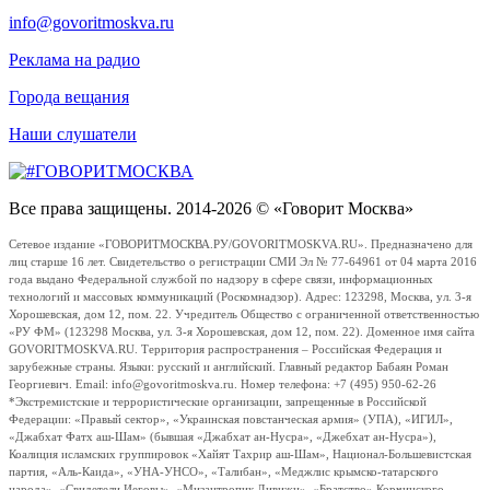
info@govoritmoskva.ru
Реклама на радио
Города вещания
Наши слушатели
Все права защищены. 2014-2026 © «Говорит Москва»
Сетевое издание «ГОВОРИТМОСКВА.РУ/GOVORITMOSKVA.RU». Предназначено для
лиц старше 16 лет. Свидетельство о регистрации СМИ Эл № 77-64961 от 04 марта 2016
года выдано Федеральной службой по надзору в сфере связи, информационных
технологий и массовых коммуникаций (Роскомнадзор). Адрес: 123298, Москва, ул. 3-я
Хорошевская, дом 12, пом. 22. Учредитель Общество с ограниченной ответственностью
«РУ ФМ» (123298 Москва, ул. 3-я Хорошевская, дом 12, пом. 22). Доменное имя сайта
GOVORITMOSKVA.RU. Территория распространения – Российская Федерация и
зарубежные страны. Языки: русский и английский. Главный редактор Бабаян Роман
Георгиевич. Email: info@govoritmoskva.ru. Номер телефона: +7 (495) 950-62-26
*Экстремистские и террористические организации, запрещенные в Российской
Федерации: «Правый сектор», «Украинская повстанческая армия» (УПА), «ИГИЛ»,
«Джабхат Фатх аш-Шам» (бывшая «Джабхат ан-Нусра», «Джебхат ан-Нусра»),
Коалиция исламских группировок «Хайят Тахрир аш-Шам», Национал-Большевистская
партия, «Аль-Каида», «УНА-УНСО», «Талибан», «Меджлис крымско-татарского
народа», «Свидетели Иеговы», «Мизантропик Дивижн», «Братство» Корчинского,