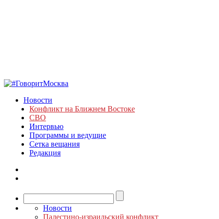
Новости
Конфликт на Ближнем Востоке
СВО
Интервью
Программы и ведущие
Сетка вещания
Редакция
Новости
Палестино-израильский конфликт