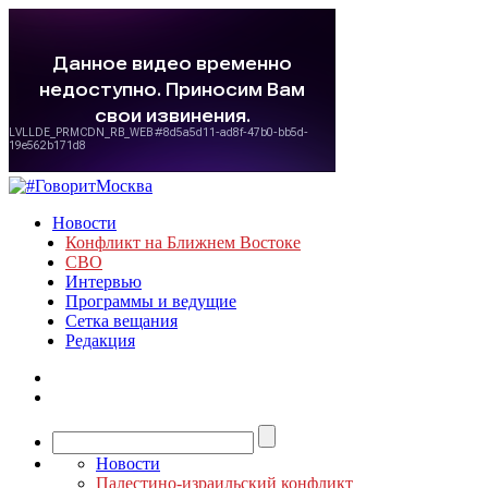
Новости
Конфликт на Ближнем Востоке
СВО
Интервью
Программы и ведущие
Сетка вещания
Редакция
Новости
Палестино-израильский конфликт