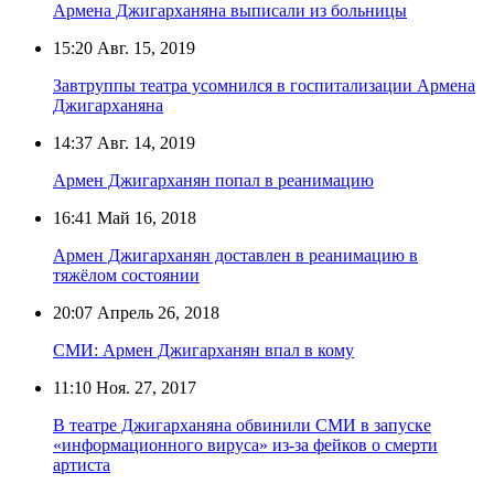
Армена Джигарханяна выписали из больницы
15:20
Авг. 15, 2019
Завтруппы театра усомнился в госпитализации Армена
Джигарханяна
14:37
Авг. 14, 2019
Армен Джигарханян попал в реанимацию
16:41
Май 16, 2018
Армен Джигарханян доставлен в реанимацию в
тяжёлом состоянии
20:07
Апрель 26, 2018
СМИ: Армен Джигарханян впал в кому
11:10
Ноя. 27, 2017
В театре Джигарханяна обвинили СМИ в запуске
«информационного вируса» из-за фейков о смерти
артиста