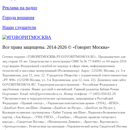
Реклама на радио
Города вещания
Наши слушатели
Все права защищены. 2014-2026 © «Говорит Москва»
Сетевое издание «ГОВОРИТМОСКВА.РУ/GOVORITMOSKVA.RU». Предназначено для
лиц старше 16 лет. Свидетельство о регистрации СМИ Эл № 77-64961 от 04 марта 2016
года выдано Федеральной службой по надзору в сфере связи, информационных
технологий и массовых коммуникаций (Роскомнадзор). Адрес: 123298, Москва, ул. 3-я
Хорошевская, дом 12, пом. 22. Учредитель Общество с ограниченной ответственностью
«РУ ФМ» (123298 Москва, ул. 3-я Хорошевская, дом 12, пом. 22). Доменное имя сайта
GOVORITMOSKVA.RU. Территория распространения – Российская Федерация и
зарубежные страны. Языки: русский и английский. Главный редактор Бабаян Роман
Георгиевич. Email: info@govoritmoskva.ru. Номер телефона: +7 (495) 950-62-26
*Экстремистские и террористические организации, запрещенные в Российской
Федерации: «Правый сектор», «Украинская повстанческая армия» (УПА), «ИГИЛ»,
«Джабхат Фатх аш-Шам» (бывшая «Джабхат ан-Нусра», «Джебхат ан-Нусра»),
Коалиция исламских группировок «Хайят Тахрир аш-Шам», Национал-Большевистская
партия, «Аль-Каида», «УНА-УНСО», «Талибан», «Меджлис крымско-татарского
народа», «Свидетели Иеговы», «Мизантропик Дивижн», «Братство» Корчинского,
«Артподготовка», Религиозная организация «Управленческий центр Свидетелей Иеговы