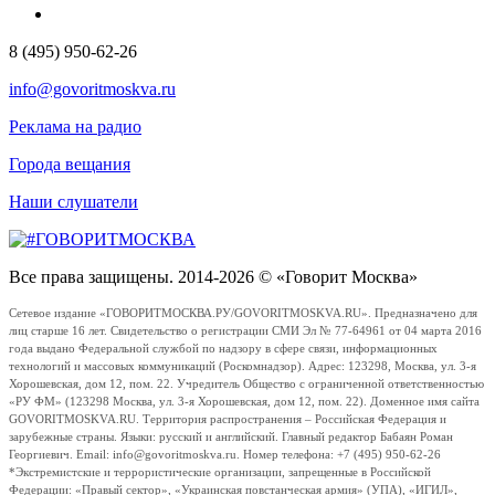
8 (495) 950-62-26
info@govoritmoskva.ru
Реклама на радио
Города вещания
Наши слушатели
Все права защищены. 2014-2026 © «Говорит Москва»
Сетевое издание «ГОВОРИТМОСКВА.РУ/GOVORITMOSKVA.RU». Предназначено для
лиц старше 16 лет. Свидетельство о регистрации СМИ Эл № 77-64961 от 04 марта 2016
года выдано Федеральной службой по надзору в сфере связи, информационных
технологий и массовых коммуникаций (Роскомнадзор). Адрес: 123298, Москва, ул. 3-я
Хорошевская, дом 12, пом. 22. Учредитель Общество с ограниченной ответственностью
«РУ ФМ» (123298 Москва, ул. 3-я Хорошевская, дом 12, пом. 22). Доменное имя сайта
GOVORITMOSKVA.RU. Территория распространения – Российская Федерация и
зарубежные страны. Языки: русский и английский. Главный редактор Бабаян Роман
Георгиевич. Email: info@govoritmoskva.ru. Номер телефона: +7 (495) 950-62-26
*Экстремистские и террористические организации, запрещенные в Российской
Федерации: «Правый сектор», «Украинская повстанческая армия» (УПА), «ИГИЛ»,