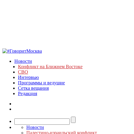
Новости
Конфликт на Ближнем Востоке
СВО
Интервью
Программы и ведущие
Сетка вещания
Редакция
Новости
Палестино-израильский конфликт