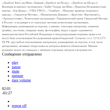
«Джабхат Фатх аш-Шам» (бывшая «Джабхат ан-Нусра», «Джебхат ан-Нусра»),
Коалиция исламских группировок «Хайят Тахрир аш-Шам», Национал-Большевистская
партия, «Аль-Каида», «УНА-УНСО», «Талибан», «Меджлис крымско-татарского
народа», «Свидетели Иеговы», «Мизантропик Дивижн», «Братство» Корчинского,
«Артподготовка», Религиозная организация «Управленческий центр Свидетелей Иеговы
в России» и входящие в ее структуру местные религиозные организации.
Информация, размещенная на портале, а именно: текстовые материалы, элементы
дизайна, логотипы, товарные знаки, фотографии, видео и аудио охраняются
законодательством Российской Федерации и международными нормами права и не
могут быть использованы без разрешения правообладателей. Согласно ст.ст. 1274,1275
ГК РФ, при любом использовании материалов, размещенных на портале, в том числе
цитировании, активная гиперссылка на материал является обязательной. Мнение
редакции может не совпадать с мнением отдельных авторов и колумнистов.
Сообщение отправлено
play
pause
mute
unmute
max volume
02:01
-01:27
repeat off