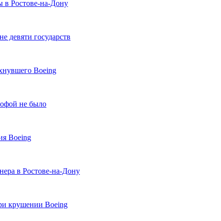
ы в Ростове-на-Дону
е девяти государств
хнувшего Boeing
рофой не было
ия Boeing
нера в Ростове-на-Дону
ри крушении Boeing