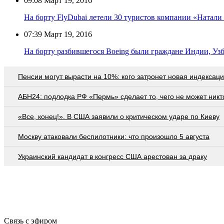
09:08
Март 19, 2016
На борту FlyDubai летели 30 туристов компании «Натали
07:39
Март 19, 2016
На борту разбившегося Boeing были граждане Индии, Уз
Пенсии могут вырасти на 10%: кого затронет новая индексац
АБН24: подлодка РФ «Пермь» сделает то, чего не может никт
«Все, конец!». В США заявили о критическом ударе по Киеву
Москву атаковали беспилотники: что произошло 5 августа
Украинский кандидат в конгресс США арестован за драку
Связь с эфиром