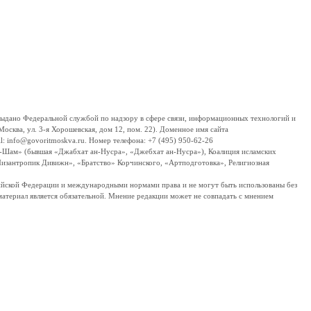
дано Федеральной службой по надзору в сфере связи, информационных технологий и
сква, ул. 3-я Хорошевская, дом 12, пом. 22). Доменное имя сайта
 info@govoritmoskva.ru. Номер телефона: +7 (495) 950-62-26
ш-Шам» (бывшая «Джабхат ан-Нусра», «Джебхат ан-Нусра»), Коалиция исламских
изантропик Дивижн», «Братство» Корчинского, «Артподготовка», Религиозная
ссийской Федерации и международными нормами права и не могут быть использованы без
материал является обязательной. Мнение редакции может не совпадать с мнением