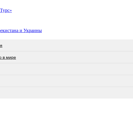
 Турс»
бекистана и Украины
ия
о в мире