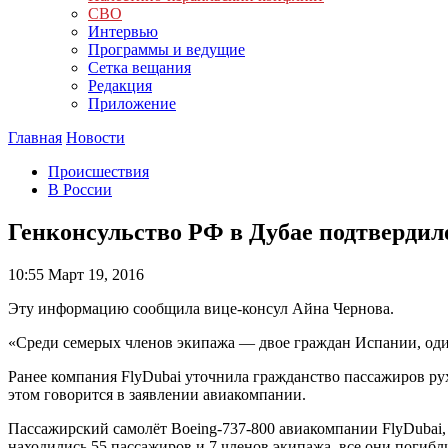
СВО
Интервью
Программы и ведущие
Сетка вещания
Редакция
Приложение
Главная
Новости
Происшествия
В России
Генконсульство РФ в Дубае подтвердил
10:55
Март 19, 2016
Эту информацию сообщила вице-консул Айна Чернова.
«Среди семерых членов экипажа — двое граждан Испании, од
Ранее компания FlyDubai уточнила гражданство пассажиров р
этом говорится в заявлении авиакомпании.
Пассажирский самолёт Boeing-737-800 авиакомпании FlyDubai, 
находились 55 пассажиров и 7 членов экипажа, все они погибл