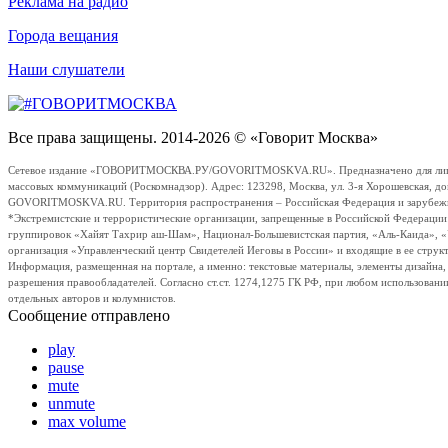
Реклама на радио
Города вещания
Наши слушатели
Все права защищены. 2014-2026 © «Говорит Москва»
Сетевое издание «ГОВОРИТМОСКВА.РУ/GOVORITMOSKVA.RU». Предназначено для лиц стар
массовых коммуникаций (Роскомнадзор). Адрес: 123298, Москва, ул. 3-я Хорошевская, д
GOVORITMOSKVA.RU. Территория распространения – Российская Федерация и зарубежные с
*Экстремистские и террористические организации, запрещенные в Российской Федераци
группировок «Хайят Тахрир аш-Шам», Национал-Большевистская партия, «Аль-Каида», 
организация «Управленческий центр Свидетелей Иеговы в России» и входящие в ее струк
Информация, размещенная на портале, а именно: текстовые материалы, элементы дизайна
разрешения правообладателей. Согласно ст.ст. 1274,1275 ГК РФ, при любом использовани
отдельных авторов и колумнистов.
Сообщение отправлено
play
pause
mute
unmute
max volume