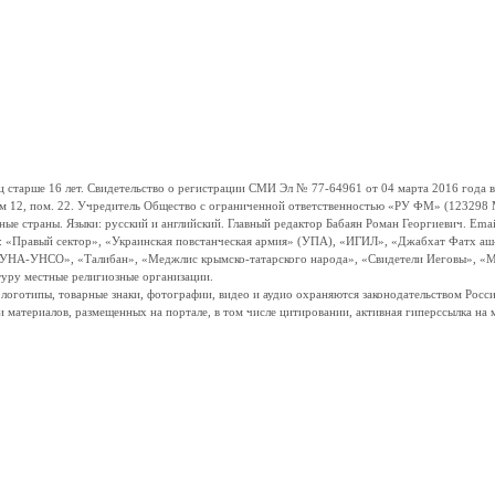
ше 16 лет. Свидетельство о регистрации СМИ Эл № 77-64961 от 04 марта 2016 года вы
ом 12, пом. 22. Учредитель Общество с ограниченной ответственностью «РУ ФМ» (123298 Мо
траны. Языки: русский и английский. Главный редактор Бабаян Роман Георгиевич. Email:
и: «Правый сектор», «Украинская повстанческая армия» (УПА), «ИГИЛ», «Джабхат Фатх а
«УНА-УНСО», «Талибан», «Меджлис крымско-татарского народа», «Свидетели Иеговы», «М
туру местные религиозные организации.
, логотипы, товарные знаки, фотографии, видео и аудио охраняются законодательством Ро
и материалов, размещенных на портале, в том числе цитировании, активная гиперссылка на 