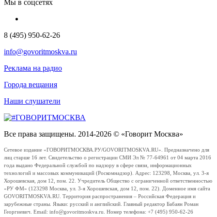
Мы в соцсетях
8 (495) 950-62-26
info@govoritmoskva.ru
Реклама на радио
Города вещания
Наши слушатели
Все права защищены. 2014-2026 © «Говорит Москва»
Сетевое издание «ГОВОРИТМОСКВА.РУ/GOVORITMOSKVA.RU». Предназначено для
лиц старше 16 лет. Свидетельство о регистрации СМИ Эл № 77-64961 от 04 марта 2016
года выдано Федеральной службой по надзору в сфере связи, информационных
технологий и массовых коммуникаций (Роскомнадзор). Адрес: 123298, Москва, ул. 3-я
Хорошевская, дом 12, пом. 22. Учредитель Общество с ограниченной ответственностью
«РУ ФМ» (123298 Москва, ул. 3-я Хорошевская, дом 12, пом. 22). Доменное имя сайта
GOVORITMOSKVA.RU. Территория распространения – Российская Федерация и
зарубежные страны. Языки: русский и английский. Главный редактор Бабаян Роман
Георгиевич. Email: info@govoritmoskva.ru. Номер телефона: +7 (495) 950-62-26