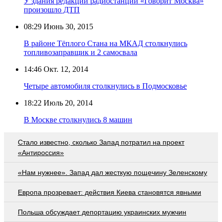
У здания редакции радиостанции «Говорит Москва»
произошло ДТП
08:29
Июнь 30, 2015
В районе Тёплого Стана на МКАД столкнулись
топливозаправщик и 2 самосвала
14:46
Окт. 12, 2014
Четыре автомобиля столкнулись в Подмосковье
18:22
Июль 20, 2014
В Москве столкнулись 8 машин
Стало известно, сколько Запад потратил на проект
«Антироссия»
«Нам нужнее». Запад дал жесткую пощечину Зеленскому
Европа прозревает: действия Киева становятся явными
Польша обсуждает депортацию украинских мужчин