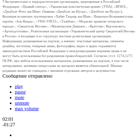
*Экстремистские и террористические организации, запрещенные в Российской
Федерации: «Правый сектор», «Украинская повстанческая армия» (УПА), «ИГИЛ»,
«Джабхат Фатх аш-Шам» (бывшая «Джабхат ан-Нусра», «Джебхат ан-Нусра»),
Коалиция исламских группировок «Хайят Тахрир аш-Шам», Национал-Большевистская
партия, «Аль-Каида», «УНА-УНСО», «Талибан», «Меджлис крымско-татарского
народа», «Свидетели Иеговы», «Мизантропик Дивижн», «Братство» Корчинского,
«Артподготовка», Религиозная организация «Управленческий центр Свидетелей Иеговы
в России» и входящие в ее структуру местные религиозные организации.
Информация, размещенная на портале, а именно: текстовые материалы, элементы
дизайна, логотипы, товарные знаки, фотографии, видео и аудио охраняются
законодательством Российской Федерации и международными нормами права и не
могут быть использованы без разрешения правообладателей. Согласно ст.ст. 1274,1275
ГК РФ, при любом использовании материалов, размещенных на портале, в том числе
цитировании, активная гиперссылка на материал является обязательной. Мнение
редакции может не совпадать с мнением отдельных авторов и колумнистов.
Сообщение отправлено
play
pause
mute
unmute
max volume
02:01
-01:27