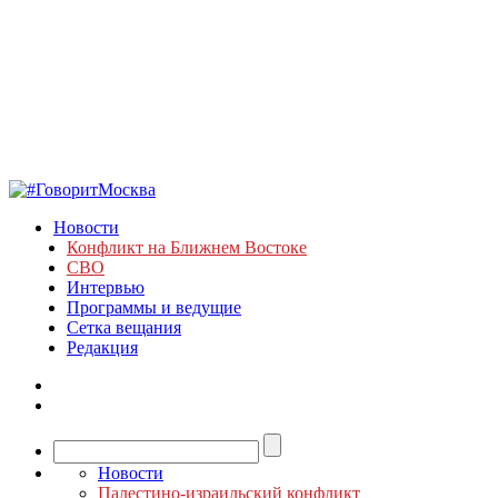
Новости
Конфликт на Ближнем Востоке
СВО
Интервью
Программы и ведущие
Сетка вещания
Редакция
Новости
Палестино-израильский конфликт