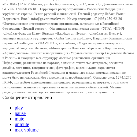
«РУ ФМ» (123298 Москва, ул. 3-я Хорошевская, дом 12, пом. 22). Доменное имя сайта
GOVORITMOSKVA.RU. Территория распространения – Российская Федерация и
зарубежные страны. Языки: русский и английский. Главный редактор Бабаян Роман
Георгиевич. Email: info@govoritmoskva.ru. Номер телефона: +7 (495) 950-62-26
*Экстремистские и террористические организации, запрещенные в Российской
Федерации: «Правый сектор», «Украинская повстанческая армия» (УПА), «ИГИЛ»,
«Джабхат Фатх аш-Шам» (бывшая «Джабхат ан-Нусра», «Джебхат ан-Нусра»),
Коалиция исламских группировок «Хайят Тахрир аш-Шам», Национал-Большевистская
партия, «Аль-Каида», «УНА-УНСО», «Талибан», «Меджлис крымско-татарского
народа», «Свидетели Иеговы», «Мизантропик Дивижн», «Братство» Корчинского,
«Артподготовка», Религиозная организация «Управленческий центр Свидетелей Иеговы
в России» и входящие в ее структуру местные религиозные организации.
Информация, размещенная на портале, а именно: текстовые материалы, элементы
дизайна, логотипы, товарные знаки, фотографии, видео и аудио охраняются
законодательством Российской Федерации и международными нормами права и не
могут быть использованы без разрешения правообладателей. Согласно ст.ст. 1274,1275
ГК РФ, при любом использовании материалов, размещенных на портале, в том числе
цитировании, активная гиперссылка на материал является обязательной. Мнение
редакции может не совпадать с мнением отдельных авторов и колумнистов.
Сообщение отправлено
play
pause
mute
unmute
max volume