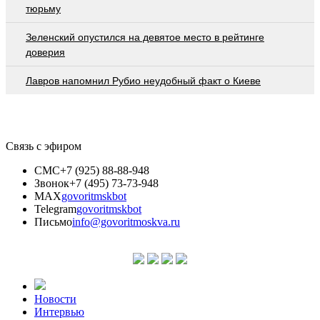
тюрьму
Зеленский опустился на девятое место в рейтинге
доверия
Лавров напомнил Рубио неудобный факт о Киеве
Связь с эфиром
СМС
+7 (925) 88-88-948
Звонок
+7 (495) 73-73-948
MAX
govoritmskbot
Telegram
govoritmskbot
Письмо
info@govoritmoskva.ru
Новости
Интервью