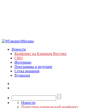
Новости
Конфликт на Ближнем Востоке
СВО
Интервью
Программы и ведущие
Сетка вещания
Редакция
Новости
Палестино-израильский конфликт