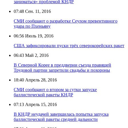
заниматься» проблемой КНДР
07:48
Сен. 11, 2016
СМИ сообщают о разработке Сеулом превентивного
удара по Пхеньяну
06:56
Июль 19, 2016
США зафиксировали пуски трёх северокорейских ракет
06:43
Май 2, 2016
В Северной Корее в преддверии съезда правящей
Трудовой партии запретили свадьбы и похороны
18:40
Апрель 28, 2016
СМИ сообщают о втором за сутки запуске
баллистической ракеты КНДР
07:13
Апрель 15, 2016
В КНДР неудачей завершилась попытка запуска
баллистической ракеты средней дальности