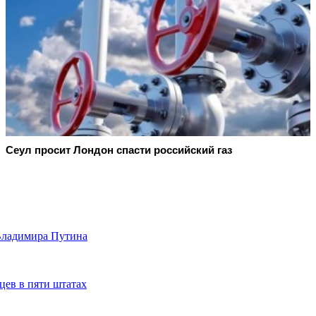
Сеул просит Лондон спасти российский газ
 Владимира Путина
цев в пяти штатах