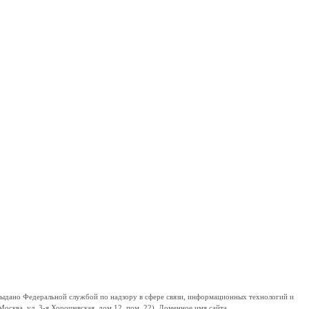
дано Федеральной службой по надзору в сфере связи, информационных технологий и
сква, ул. 3-я Хорошевская, дом 12, пом. 22). Доменное имя сайта