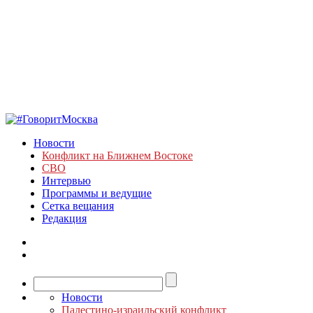
Новости
Конфликт на Ближнем Востоке
СВО
Интервью
Программы и ведущие
Сетка вещания
Редакция
Новости
Палестино-израильский конфликт