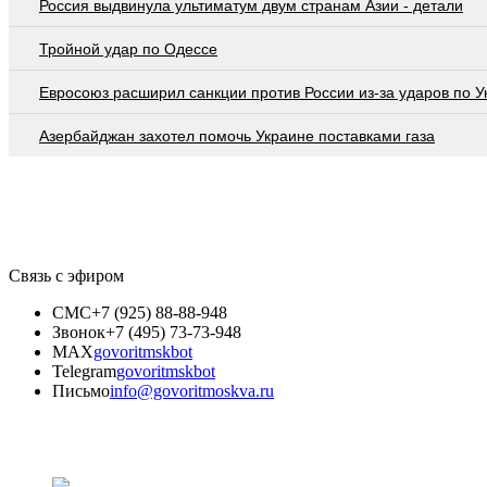
Россия выдвинула ультиматум двум странам Азии - детали
Тройной удар по Одессe
Евросоюз расширил санкции против России из-за ударов по У
Азербайджан захотел помочь Украине поставками газа
Связь с эфиром
СМС
+7 (925) 88-88-948
Звонок
+7 (495) 73-73-948
MAX
govoritmskbot
Telegram
govoritmskbot
Письмо
info@govoritmoskva.ru