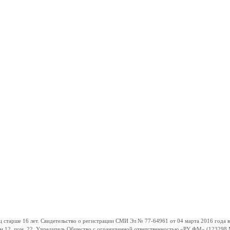
ше 16 лет. Свидетельство о регистрации СМИ Эл № 77-64961 от 04 марта 2016 года вы
ом 12, пом. 22. Учредитель Общество с ограниченной ответственностью «РУ ФМ» (123298 Мо