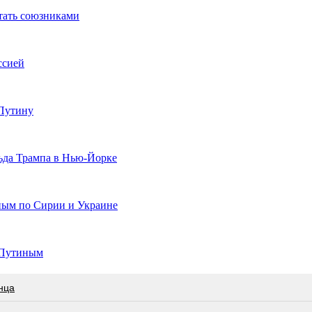
тать союзниками
ссией
 Путину
ьда Трампа в Нью-Йорке
иным по Сирии и Украине
с Путиным
нца