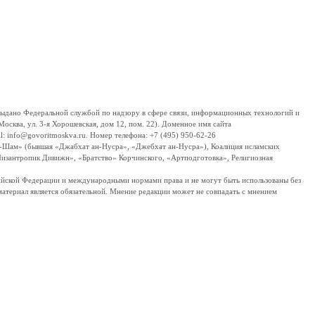
дано Федеральной службой по надзору в сфере связи, информационных технологий и
сква, ул. 3-я Хорошевская, дом 12, пом. 22). Доменное имя сайта
 info@govoritmoskva.ru. Номер телефона: +7 (495) 950-62-26
ш-Шам» (бывшая «Джабхат ан-Нусра», «Джебхат ан-Нусра»), Коалиция исламских
изантропик Дивижн», «Братство» Корчинского, «Артподготовка», Религиозная
ссийской Федерации и международными нормами права и не могут быть использованы без
материал является обязательной. Мнение редакции может не совпадать с мнением