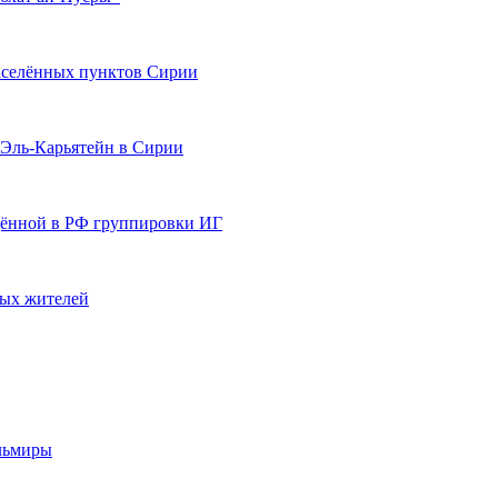
населённых пунктов Сирии
 Эль-Карьятейн в Сирии
щённой в РФ группировки ИГ
ных жителей
льмиры