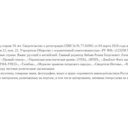
ше 16 лет. Свидетельство о регистрации СМИ Эл № 77-64961 от 04 марта 2016 года вы
ом 12, пом. 22. Учредитель Общество с ограниченной ответственностью «РУ ФМ» (123298 Мо
траны. Языки: русский и английский. Главный редактор Бабаян Роман Георгиевич. Email:
и: «Правый сектор», «Украинская повстанческая армия» (УПА), «ИГИЛ», «Джабхат Фатх а
«УНА-УНСО», «Талибан», «Меджлис крымско-татарского народа», «Свидетели Иеговы», «М
туру местные религиозные организации.
, логотипы, товарные знаки, фотографии, видео и аудио охраняются законодательством Ро
и материалов, размещенных на портале, в том числе цитировании, активная гиперссылка на 