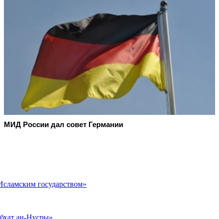
МИД России дал совет Германии
«Исламским государством»
бхат ан-Нусры»