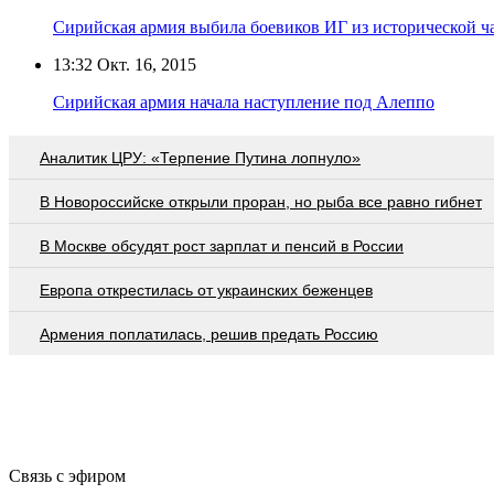
Сирийская армия выбила боевиков ИГ из исторической 
13:32
Окт. 16, 2015
Сирийская армия начала наступление под Алеппо
Аналитик ЦРУ: «Терпение Путина лопнуло»
В Новороссийске открыли проран, но рыба все равно гибнет
В Москве обсудят рост зарплат и пенсий в России
Европа открестилась от украинских беженцев
Армения поплатилась, решив предать Россию
Связь с эфиром