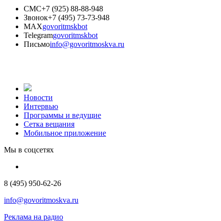
СМС
+7 (925) 88-88-948
Звонок
+7 (495) 73-73-948
MAX
govoritmskbot
Telegram
govoritmskbot
Письмо
info@govoritmoskva.ru
Новости
Интервью
Программы и ведущие
Сетка вещания
Мобильное приложение
Мы в соцсетях
8 (495) 950-62-26
info@govoritmoskva.ru
Реклама на радио