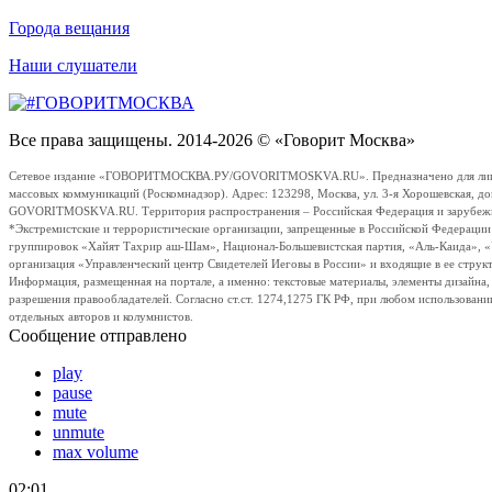
Города вещания
Наши слушатели
Все права защищены. 2014-2026 © «Говорит Москва»
Сетевое издание «ГОВОРИТМОСКВА.РУ/GOVORITMOSKVA.RU». Предназначено для лиц стар
массовых коммуникаций (Роскомнадзор). Адрес: 123298, Москва, ул. 3-я Хорошевская, д
GOVORITMOSKVA.RU. Территория распространения – Российская Федерация и зарубежные с
*Экстремистские и террористические организации, запрещенные в Российской Федераци
группировок «Хайят Тахрир аш-Шам», Национал-Большевистская партия, «Аль-Каида», 
организация «Управленческий центр Свидетелей Иеговы в России» и входящие в ее струк
Информация, размещенная на портале, а именно: текстовые материалы, элементы дизайна
разрешения правообладателей. Согласно ст.ст. 1274,1275 ГК РФ, при любом использовани
отдельных авторов и колумнистов.
Сообщение отправлено
play
pause
mute
unmute
max volume
02:01