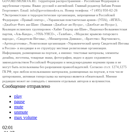
GOVORITMOSKVA.RU. Территория распространения – Российская Федерация и
зарубежные страны. Языки: русский и английский. Главный редактор Бабаян Роман
Георгиевич. Email: info@govoritmoskva.ru. Номер телефона: +7 (495) 950-62-26
*Экстремистские и террористические организации, запрещенные в Российской
Федерации: «Правый сектор», «Украинская повстанческая армия» (УПА), «ИГИЛ»,
«Джабхат Фатх аш-Шам» (бывшая «Джабхат ан-Нусра», «Джебхат ан-Нусра»),
Коалиция исламских группировок «Хайят Тахрир аш-Шам», Национал-Большевистская
партия, «Аль-Каида», «УНА-УНСО», «Талибан», «Меджлис крымско-татарского
народа», «Свидетели Иеговы», «Мизантропик Дивижн», «Братство» Корчинского,
«Артподготовка», Религиозная организация «Управленческий центр Свидетелей Иеговы
в России» и входящие в ее структуру местные религиозные организации.
Информация, размещенная на портале, а именно: текстовые материалы, элементы
дизайна, логотипы, товарные знаки, фотографии, видео и аудио охраняются
законодательством Российской Федерации и международными нормами права и не
могут быть использованы без разрешения правообладателей. Согласно ст.ст. 1274,1275
ГК РФ, при любом использовании материалов, размещенных на портале, в том числе
цитировании, активная гиперссылка на материал является обязательной. Мнение
редакции может не совпадать с мнением отдельных авторов и колумнистов.
Сообщение отправлено
play
pause
mute
unmute
max volume
02:01