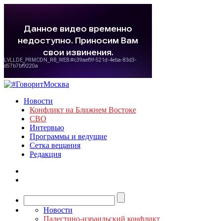
Новости
Конфликт на Ближнем Востоке
СВО
Интервью
Программы и ведущие
Сетка вещания
Редакция
Новости
Палестино-израильский конфликт