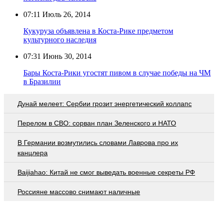
07:11
Июль 26, 2014
Кукуруза объявлена в Коста-Рике предметом
культурного наследия
07:31
Июнь 30, 2014
Бары Коста-Рики угостят пивом в случае победы на ЧМ
в Бразилии
Дунай мелеет: Сербии грозит энергетический коллапс
Перелом в СВО: сорван план Зеленского и НАТО
В Германии возмутились словами Лаврова про их
канцлера
Baijiahao: Китай не смог выведать военные секреты РФ
Россияне массово снимают наличные