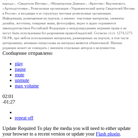
народа», «Свидетели Иеговы», «Мизантропик Дивижн», «Братство» Корчинского,
«Артподготовка», Религиозная организация «Управленческий центр Свидетелей Иеговы
в России» и входящие в ее структуру местные религиозные организации.
Информация, размещенная на портале, а именно: текстовые материалы, элементы
дизайна, логотипы, товарные знаки, фотографии, видео и аудио охраняются
законодательством Российской Федерации и международными нормами права и не
могут быть использованы без разрешения правообладателей. Согласно ст.ст. 1274,1275
ГК РФ, при любом использовании материалов, размещенных на портале, в том числе
цитировании, активная гиперссылка на материал является обязательной. Мнение
редакции может не совпадать с мнением отдельных авторов и колумнистов.
Сообщение отправлено
play
pause
mute
unmute
max volume
02:01
-01:27
repeat off
Update Required
To play the media you will need to either update
your browser to a recent version or update your
Flash plugin
.