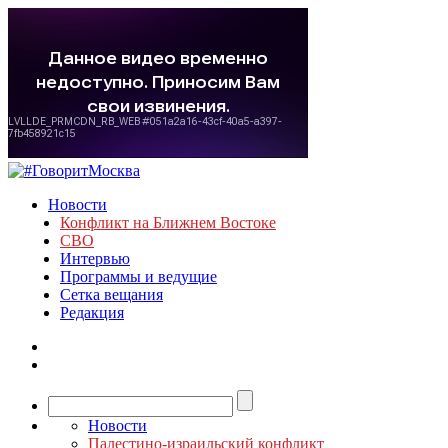
Новости
Конфликт на Ближнем Востоке
СВО
Интервью
Программы и ведущие
Сетка вещания
Редакция
Новости
Палестино-израильский конфликт