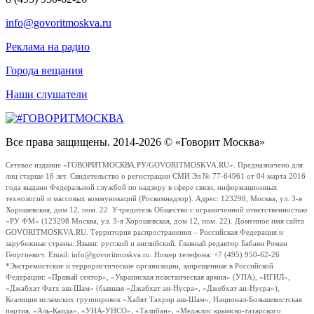
info@govoritmoskva.ru
Реклама на радио
Города вещания
Наши слушатели
Все права защищены. 2014-2026 © «Говорит Москва»
Сетевое издание «ГОВОРИТМОСКВА.РУ/GOVORITMOSKVA.RU». Предназначено для
лиц старше 16 лет. Свидетельство о регистрации СМИ Эл № 77-64961 от 04 марта 2016
года выдано Федеральной службой по надзору в сфере связи, информационных
технологий и массовых коммуникаций (Роскомнадзор). Адрес: 123298, Москва, ул. 3-я
Хорошевская, дом 12, пом. 22. Учредитель Общество с ограниченной ответственностью
«РУ ФМ» (123298 Москва, ул. 3-я Хорошевская, дом 12, пом. 22). Доменное имя сайта
GOVORITMOSKVA.RU. Территория распространения – Российская Федерация и
зарубежные страны. Языки: русский и английский. Главный редактор Бабаян Роман
Георгиевич. Email: info@govoritmoskva.ru. Номер телефона: +7 (495) 950-62-26
*Экстремистские и террористические организации, запрещенные в Российской
Федерации: «Правый сектор», «Украинская повстанческая армия» (УПА), «ИГИЛ»,
«Джабхат Фатх аш-Шам» (бывшая «Джабхат ан-Нусра», «Джебхат ан-Нусра»),
Коалиция исламских группировок «Хайят Тахрир аш-Шам», Национал-Большевистская
партия, «Аль-Каида», «УНА-УНСО», «Талибан», «Меджлис крымско-татарского