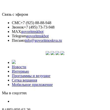
Связь с эфиром
СМС
+7 (925) 88-88-948
Звонок
+7 (495) 73-73-948
MAX
govoritmskbot
Telegram
govoritmskbot
Письмо
info@govoritmoskva.ru
Новости
Интервью
Программы и ведущие
Сетка вещания
Мобильное приложение
Мы в соцсетях
8 (495) 950-62-26