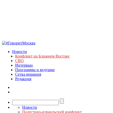
Новости
Конфликт на Ближнем Востоке
СВО
Интервью
Программы и ведущие
Сетка вещания
Редакция
Новости
Палестино-израильский конфликт