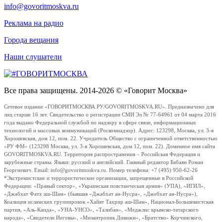
info@govoritmoskva.ru
Реклама на радио
Города вещания
Наши слушатели
Все права защищены. 2014-2026 © «Говорит Москва»
Сетевое издание «ГОВОРИТМОСКВА.РУ/GOVORITMOSKVA.RU». Предназначено для
лиц старше 16 лет. Свидетельство о регистрации СМИ Эл № 77-64961 от 04 марта 2016
года выдано Федеральной службой по надзору в сфере связи, информационных
технологий и массовых коммуникаций (Роскомнадзор). Адрес: 123298, Москва, ул. 3-я
Хорошевская, дом 12, пом. 22. Учредитель Общество с ограниченной ответственностью
«РУ ФМ» (123298 Москва, ул. 3-я Хорошевская, дом 12, пом. 22). Доменное имя сайта
GOVORITMOSKVA.RU. Территория распространения – Российская Федерация и
зарубежные страны. Языки: русский и английский. Главный редактор Бабаян Роман
Георгиевич. Email: info@govoritmoskva.ru. Номер телефона: +7 (495) 950-62-26
*Экстремистские и террористические организации, запрещенные в Российской
Федерации: «Правый сектор», «Украинская повстанческая армия» (УПА), «ИГИЛ»,
«Джабхат Фатх аш-Шам» (бывшая «Джабхат ан-Нусра», «Джебхат ан-Нусра»),
Коалиция исламских группировок «Хайят Тахрир аш-Шам», Национал-Большевистская
партия, «Аль-Каида», «УНА-УНСО», «Талибан», «Меджлис крымско-татарского
народа», «Свидетели Иеговы», «Мизантропик Дивижн», «Братство» Корчинского,