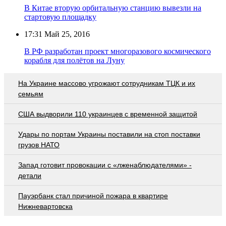
В Китае вторую орбитальную станцию вывезли на
стартовую площадку
17:31
Май 25, 2016
В РФ разработан проект многоразового космического
корабля для полётов на Луну
На Украине массово угрожают сотрудникам ТЦК и их
семьям
США выдворили 110 украинцев с временной защитой
Удары по портам Украины поставили на стоп поставки
грузов НАТО
Запад готовит провокации с «лженаблюдателями» -
детали
Пауэрбанк стал причиной пожара в квартире
Нижневартовска