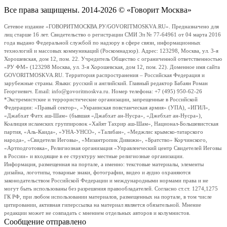
Все права защищены. 2014-2026 © «Говорит Москва»
Сетевое издание «ГОВОРИТМОСКВА.РУ/GOVORITMOSKVA.RU». Предназначено для
лиц старше 16 лет. Свидетельство о регистрации СМИ Эл № 77-64961 от 04 марта 2016
года выдано Федеральной службой по надзору в сфере связи, информационных
технологий и массовых коммуникаций (Роскомнадзор). Адрес: 123298, Москва, ул. 3-я
Хорошевская, дом 12, пом. 22. Учредитель Общество с ограниченной ответственностью
«РУ ФМ» (123298 Москва, ул. 3-я Хорошевская, дом 12, пом. 22). Доменное имя сайта
GOVORITMOSKVA.RU. Территория распространения – Российская Федерация и
зарубежные страны. Языки: русский и английский. Главный редактор Бабаян Роман
Георгиевич. Email: info@govoritmoskva.ru. Номер телефона: +7 (495) 950-62-26
*Экстремистские и террористические организации, запрещенные в Российской
Федерации: «Правый сектор», «Украинская повстанческая армия» (УПА), «ИГИЛ»,
«Джабхат Фатх аш-Шам» (бывшая «Джабхат ан-Нусра», «Джебхат ан-Нусра»),
Коалиция исламских группировок «Хайят Тахрир аш-Шам», Национал-Большевистская
партия, «Аль-Каида», «УНА-УНСО», «Талибан», «Меджлис крымско-татарского
народа», «Свидетели Иеговы», «Мизантропик Дивижн», «Братство» Корчинского,
«Артподготовка», Религиозная организация «Управленческий центр Свидетелей Иеговы
в России» и входящие в ее структуру местные религиозные организации.
Информация, размещенная на портале, а именно: текстовые материалы, элементы
дизайна, логотипы, товарные знаки, фотографии, видео и аудио охраняются
законодательством Российской Федерации и международными нормами права и не
могут быть использованы без разрешения правообладателей. Согласно ст.ст. 1274,1275
ГК РФ, при любом использовании материалов, размещенных на портале, в том числе
цитировании, активная гиперссылка на материал является обязательной. Мнение
редакции может не совпадать с мнением отдельных авторов и колумнистов.
Сообщение отправлено