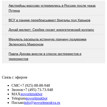
Австрийцы массово устремились в Россию после указа
Путина
ВСУ в панике перебрасывают бригады под Харьков
Дунай мелеет: Сербии грозит энергетический коллапс
Мендель раскрыла истинную причину поддержки
Зеленского Макроном
Павла Дурова внесли в список экстремистов и
террористов
Связь с эфиром
СМС
+7 (925) 88-88-948
Звонок
+7 (495) 73-73-948
MAX
govoritmskbot
Telegram
govoritmskbot
Письмо
info@govoritmoskva.ru