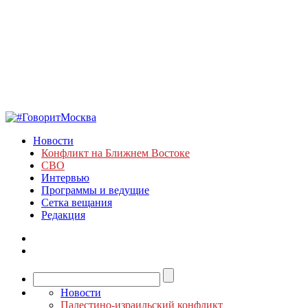
Новости
Конфликт на Ближнем Востоке
СВО
Интервью
Программы и ведущие
Сетка вещания
Редакция
Новости
Палестино-израильский конфликт