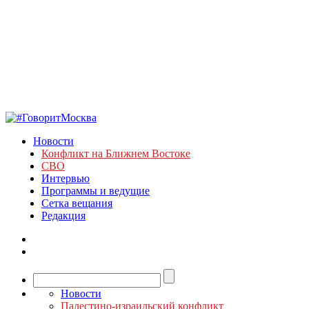
Новости
Конфликт на Ближнем Востоке
СВО
Интервью
Программы и ведущие
Сетка вещания
Редакция
Новости
Палестино-израильский конфликт