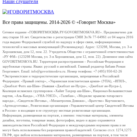
Наши слушатели
Все права защищены. 2014-2026 © «Говорит Москва»
Сетевое издание «ГОВОРИТМОСКВА.РУ/GOVORITMOSKVA.RU». Предназначено для
лиц старше 16 лет. Свидетельство о регистрации СМИ Эл № 77-64961 от 04 марта 2016
года выдано Федеральной службой по надзору в сфере связи, информационных
технологий и массовых коммуникаций (Роскомнадзор). Адрес: 123298, Москва, ул. 3-я
Хорошевская, дом 12, пом. 22. Учредитель Общество с ограниченной ответственностью
«РУ ФМ» (123298 Москва, ул. 3-я Хорошевская, дом 12, пом. 22). Доменное имя сайта
GOVORITMOSKVA.RU. Территория распространения – Российская Федерация и
зарубежные страны. Языки: русский и английский. Главный редактор Бабаян Роман
Георгиевич. Email: info@govoritmoskva.ru. Номер телефона: +7 (495) 950-62-26
*Экстремистские и террористические организации, запрещенные в Российской
Федерации: «Правый сектор», «Украинская повстанческая армия» (УПА), «ИГИЛ»,
«Джабхат Фатх аш-Шам» (бывшая «Джабхат ан-Нусра», «Джебхат ан-Нусра»),
Коалиция исламских группировок «Хайят Тахрир аш-Шам», Национал-Большевистская
партия, «Аль-Каида», «УНА-УНСО», «Талибан», «Меджлис крымско-татарского
народа», «Свидетели Иеговы», «Мизантропик Дивижн», «Братство» Корчинского,
«Артподготовка», Религиозная организация «Управленческий центр Свидетелей Иеговы
в России» и входящие в ее структуру местные религиозные организации.
Информация, размещенная на портале, а именно: текстовые материалы, элементы
дизайна, логотипы, товарные знаки, фотографии, видео и аудио охраняются
законодательством Российской Федерации и международными нормами права и не
могут быть использованы без разрешения правообладателей. Согласно ст.ст. 1274,1275
ГК РФ, при любом использовании материалов, размещенных на портале, в том числе