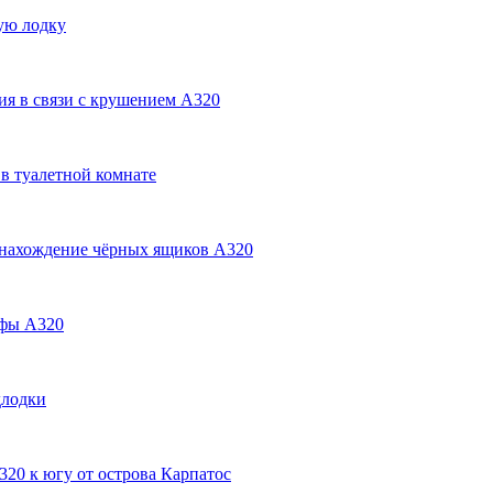
ую лодку
ия в связи с крушением А320
в туалетной комнате
онахождение чёрных ящиков А320
офы А320
длодки
0 к югу от острова Карпатос