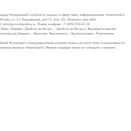
дано Федеральной службой по надзору в сфере связи, информационных технологий и
сква, ул. 3-я Хорошевская, дом 12, пом. 22). Доменное имя сайта
 info@govoritmoskva.ru. Номер телефона: +7 (495) 950-62-26
ш-Шам» (бывшая «Джабхат ан-Нусра», «Джебхат ан-Нусра»), Коалиция исламских
изантропик Дивижн», «Братство» Корчинского, «Артподготовка», Религиозная
ссийской Федерации и международными нормами права и не могут быть использованы без
материал является обязательной. Мнение редакции может не совпадать с мнением