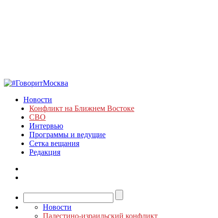
Новости
Конфликт на Ближнем Востоке
СВО
Интервью
Программы и ведущие
Сетка вещания
Редакция
Новости
Палестино-израильский конфликт