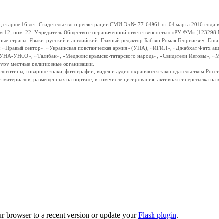
ше 16 лет. Свидетельство о регистрации СМИ Эл № 77-64961 от 04 марта 2016 года вы
ом 12, пом. 22. Учредитель Общество с ограниченной ответственностью «РУ ФМ» (123298 Мо
траны. Языки: русский и английский. Главный редактор Бабаян Роман Георгиевич. Email:
и: «Правый сектор», «Украинская повстанческая армия» (УПА), «ИГИЛ», «Джабхат Фатх а
«УНА-УНСО», «Талибан», «Меджлис крымско-татарского народа», «Свидетели Иеговы», «М
туру местные религиозные организации.
, логотипы, товарные знаки, фотографии, видео и аудио охраняются законодательством Ро
и материалов, размещенных на портале, в том числе цитировании, активная гиперссылка на 
ur browser to a recent version or update your
Flash plugin
.