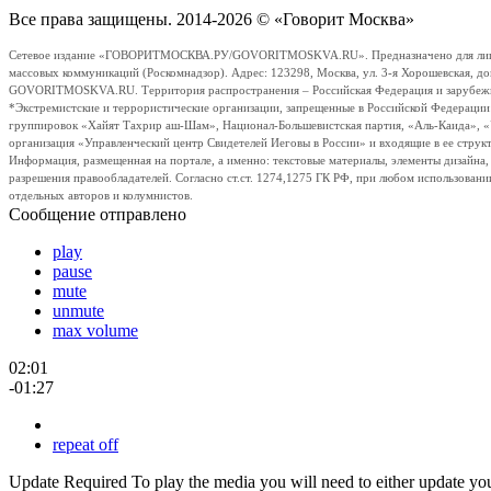
Все права защищены. 2014-2026 © «Говорит Москва»
Сетевое издание «ГОВОРИТМОСКВА.РУ/GOVORITMOSKVA.RU». Предназначено для лиц стар
массовых коммуникаций (Роскомнадзор). Адрес: 123298, Москва, ул. 3-я Хорошевская, д
GOVORITMOSKVA.RU. Территория распространения – Российская Федерация и зарубежные с
*Экстремистские и террористические организации, запрещенные в Российской Федераци
группировок «Хайят Тахрир аш-Шам», Национал-Большевистская партия, «Аль-Каида», 
организация «Управленческий центр Свидетелей Иеговы в России» и входящие в ее струк
Информация, размещенная на портале, а именно: текстовые материалы, элементы дизайна
разрешения правообладателей. Согласно ст.ст. 1274,1275 ГК РФ, при любом использовани
отдельных авторов и колумнистов.
Сообщение отправлено
play
pause
mute
unmute
max volume
02:01
-01:27
repeat off
Update Required
To play the media you will need to either update yo