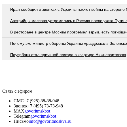
Иран сообщил о звонках с Украины насчет войны на стороне
Австрийцы массово устремились в Россию после указа Путин
В ресторане в центре Москвы прогремел взрыв, есть погибши
Почему экс-министр обороны Украины «раздражал» Зеленско
Пауэрбанк стал причиной пожара в квартире Нижневартовска
Связь с эфиром
СМС
+7 (925) 88-88-948
Звонок
+7 (495) 73-73-948
MAX
govoritmskbot
Telegram
govoritmskbot
Письмо
info@govoritmoskva.ru