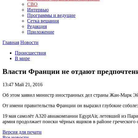
СВО
Интервью
Программы и ведущие
Сетка вещания
Редакция
Приложение
Главная
Новости
Происшествия
В мире
Власти Франции не отдают предпочтени
13:47
Май 21, 2016
Об этом заявил министр иностранных дел страны Жан-Марк Эй
От имени правительства Франции он выразил глубокие соболе
19 мая самолёт А320 авиакомпании EgyptAir, летевший из Париж
армия продолжает поиски чёрных ящиков в районе греческого
Версия для печати
Все новости