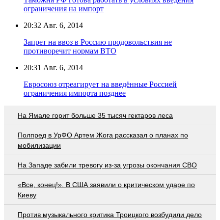
ограничения на импорт
20:32
Авг. 6, 2014
Запрет на ввоз в Россию продовольствия не
противоречит нормам ВТО
20:31
Авг. 6, 2014
Евросоюз отреагирует на введённые Россией
ограничения импорта позднее
На Ямале горит больше 35 тысяч гектаров леса
Полпред в УрФО Артем Жога рассказал о планах по
мобилизации
На Западе забили тревогу из-за угрозы окончания СВО
«Все, конец!». В США заявили о критическом ударе по
Киеву
Против музыкального критика Троицкого возбудили дело