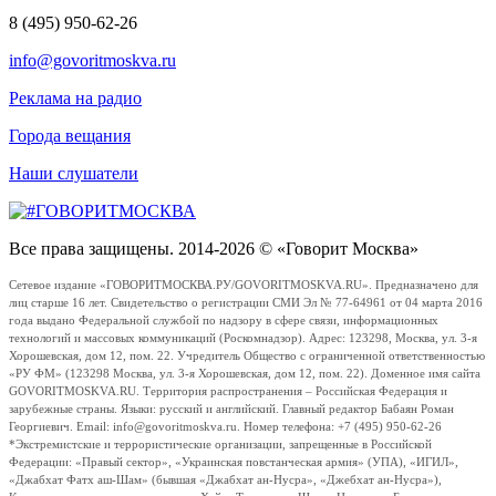
8 (495) 950-62-26
info@govoritmoskva.ru
Реклама на радио
Города вещания
Наши слушатели
Все права защищены. 2014-2026 © «Говорит Москва»
Сетевое издание «ГОВОРИТМОСКВА.РУ/GOVORITMOSKVA.RU». Предназначено для
лиц старше 16 лет. Свидетельство о регистрации СМИ Эл № 77-64961 от 04 марта 2016
года выдано Федеральной службой по надзору в сфере связи, информационных
технологий и массовых коммуникаций (Роскомнадзор). Адрес: 123298, Москва, ул. 3-я
Хорошевская, дом 12, пом. 22. Учредитель Общество с ограниченной ответственностью
«РУ ФМ» (123298 Москва, ул. 3-я Хорошевская, дом 12, пом. 22). Доменное имя сайта
GOVORITMOSKVA.RU. Территория распространения – Российская Федерация и
зарубежные страны. Языки: русский и английский. Главный редактор Бабаян Роман
Георгиевич. Email: info@govoritmoskva.ru. Номер телефона: +7 (495) 950-62-26
*Экстремистские и террористические организации, запрещенные в Российской
Федерации: «Правый сектор», «Украинская повстанческая армия» (УПА), «ИГИЛ»,
«Джабхат Фатх аш-Шам» (бывшая «Джабхат ан-Нусра», «Джебхат ан-Нусра»),