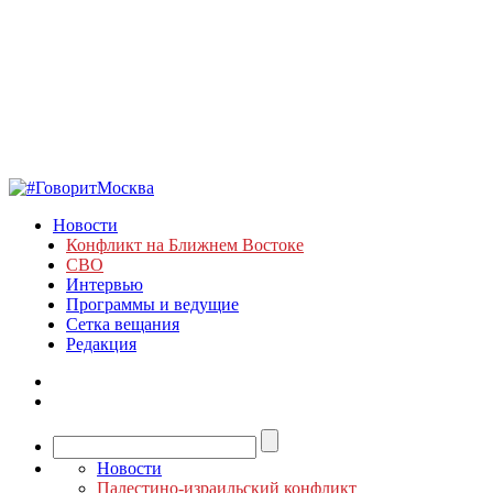
Новости
Конфликт на Ближнем Востоке
СВО
Интервью
Программы и ведущие
Сетка вещания
Редакция
Новости
Палестино-израильский конфликт