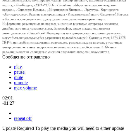
Коалиция исламских группировок «Хайят Тахрир аш-Шам», Национал-Большевистская
партия, «Аль-Каида», «УНА-УНСО», «Талибан», «Меджлис крымско-татарского
народа», «Свидетели Иеговы», «Мизантропик Дивижн», «Братство» Корчинского,
«Артподготовка», Религиозная организация «Управленческий центр Свидетелей Иеговы
в России» и входящие в ее структуру местные религиозные организации.
Информация, размещенная на портале, а именно: текстовые материалы, элементы
дизайна, логотипы, товарные знаки, фотографии, видео и аудио охраняются
законодательством Российской Федерации и международными нормами права и не
могут быть использованы без разрешения правообладателей. Согласно ст.ст. 1274,1275
ГК РФ, при любом использовании материалов, размещенных на портале, в том числе
цитировании, активная гиперссылка на материал является обязательной. Мнение
редакции может не совпадать с мнением отдельных авторов и колумнистов.
Сообщение отправлено
play
pause
mute
unmute
max volume
02:01
-01:27
repeat off
Update Required
To play the media you will need to either update