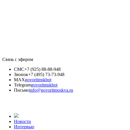
Связь с эфиром
СМС
+7 (925) 88-88-948
Звонок
+7 (495) 73-73-948
MAX
govoritmskbot
Telegram
govoritmskbot
Письмо
info@govoritmoskva.ru
Новости
Интервью