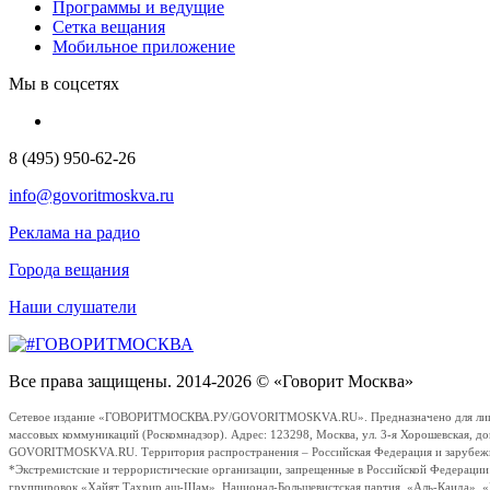
Программы и ведущие
Сетка вещания
Мобильное приложение
Мы в соцсетях
8 (495) 950-62-26
info@govoritmoskva.ru
Реклама на радио
Города вещания
Наши слушатели
Все права защищены. 2014-2026 © «Говорит Москва»
Сетевое издание «ГОВОРИТМОСКВА.РУ/GOVORITMOSKVA.RU». Предназначено для лиц стар
массовых коммуникаций (Роскомнадзор). Адрес: 123298, Москва, ул. 3-я Хорошевская, д
GOVORITMOSKVA.RU. Территория распространения – Российская Федерация и зарубежные с
*Экстремистские и террористические организации, запрещенные в Российской Федераци
группировок «Хайят Тахрир аш-Шам», Национал-Большевистская партия, «Аль-Каида», 