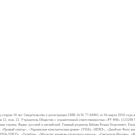
ше 16 лет. Свидетельство о регистрации СМИ Эл № 77-64961 от 04 марта 2016 года вы
ом 12, пом. 22. Учредитель Общество с ограниченной ответственностью «РУ ФМ» (123298 Мо
траны. Языки: русский и английский. Главный редактор Бабаян Роман Георгиевич. Email:
и: «Правый сектор», «Украинская повстанческая армия» (УПА), «ИГИЛ», «Джабхат Фатх а
«УНА-УНСО», «Талибан», «Меджлис крымско-татарского народа», «Свидетели Иеговы», «М