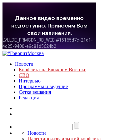
Новости
Конфликт на Ближнем Востоке
СВО
Интервью
Программы и ведущие
Сетка вещания
Редакция
Новости
Палестино-израильский конфликт