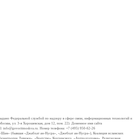
дано Федеральной службой по надзору в сфере связи, информационных технологий и
сква, ул. 3-я Хорошевская, дом 12, пом. 22). Доменное имя сайта
 info@govoritmoskva.ru. Номер телефона: +7 (495) 950-62-26
ш-Шам» (бывшая «Джабхат ан-Нусра», «Джебхат ан-Нусра»), Коалиция исламских
изантропик Дивижн», «Братство» Корчинского, «Артподготовка», Религиозная