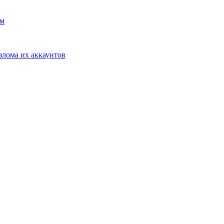
ом
взлома их аккаунтов