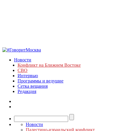
Новости
Конфликт на Ближнем Востоке
СВО
Интервью
Программы и ведущие
Сетка вещания
Редакция
Новости
Палестино-израильский конфликт