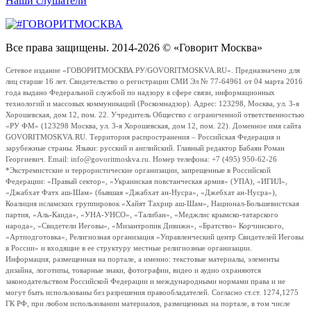
Наши слушатели
Все права защищены. 2014-2026 © «Говорит Москва»
Сетевое издание «ГОВОРИТМОСКВА.РУ/GOVORITMOSKVA.RU». Предназначено для
лиц старше 16 лет. Свидетельство о регистрации СМИ Эл № 77-64961 от 04 марта 2016
года выдано Федеральной службой по надзору в сфере связи, информационных
технологий и массовых коммуникаций (Роскомнадзор). Адрес: 123298, Москва, ул. 3-я
Хорошевская, дом 12, пом. 22. Учредитель Общество с ограниченной ответственностью
«РУ ФМ» (123298 Москва, ул. 3-я Хорошевская, дом 12, пом. 22). Доменное имя сайта
GOVORITMOSKVA.RU. Территория распространения – Российская Федерация и
зарубежные страны. Языки: русский и английский. Главный редактор Бабаян Роман
Георгиевич. Email: info@govoritmoskva.ru. Номер телефона: +7 (495) 950-62-26
*Экстремистские и террористические организации, запрещенные в Российской
Федерации: «Правый сектор», «Украинская повстанческая армия» (УПА), «ИГИЛ»,
«Джабхат Фатх аш-Шам» (бывшая «Джабхат ан-Нусра», «Джебхат ан-Нусра»),
Коалиция исламских группировок «Хайят Тахрир аш-Шам», Национал-Большевистская
партия, «Аль-Каида», «УНА-УНСО», «Талибан», «Меджлис крымско-татарского
народа», «Свидетели Иеговы», «Мизантропик Дивижн», «Братство» Корчинского,
«Артподготовка», Религиозная организация «Управленческий центр Свидетелей Иеговы
в России» и входящие в ее структуру местные религиозные организации.
Информация, размещенная на портале, а именно: текстовые материалы, элементы
дизайна, логотипы, товарные знаки, фотографии, видео и аудио охраняются
законодательством Российской Федерации и международными нормами права и не
могут быть использованы без разрешения правообладателей. Согласно ст.ст. 1274,1275
ГК РФ, при любом использовании материалов, размещенных на портале, в том числе