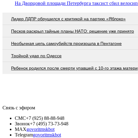
На Дворцовой площади Петербурга таксист сбил велосипе
Лидер ЛДПР обрушился с критикой на партию «Яблоко»
Пecкoв рacкрыл тaйныe плaны НAТO: рeшeниe ужe принятo
Необычная цепь самоубийств произошла в Пентагоне
Тройной удар по Одессe
Ребенок родился после смерти упавшей с 10-го этажа матери
Связь с эфиром
СМС
+7 (925) 88-88-948
Звонок
+7 (495) 73-73-948
MAX
govoritmskbot
Telegram
govoritmskbot