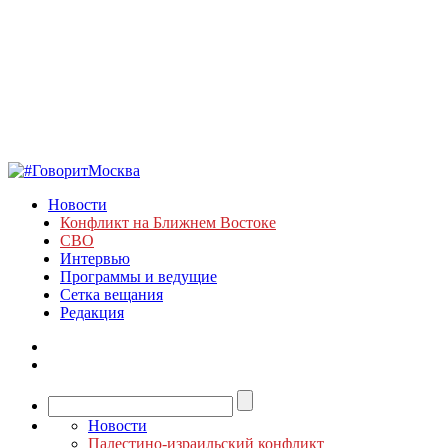
Новости
Конфликт на Ближнем Востоке
СВО
Интервью
Программы и ведущие
Сетка вещания
Редакция
Новости
Палестино-израильский конфликт