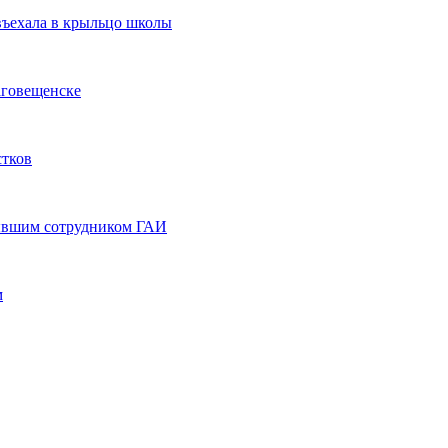
въехала в крыльцо школы
аговещенске
стков
бывшим сотрудником ГАИ
м