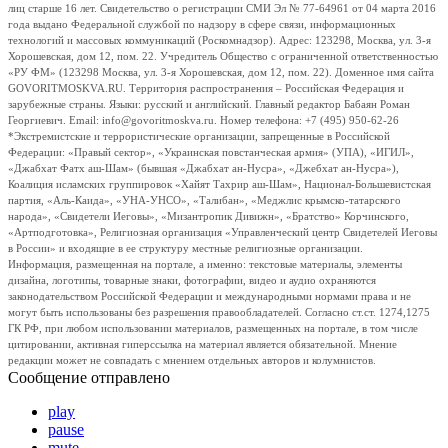
лиц старше 16 лет. Свидетельство о регистрации СМИ Эл № 77-64961 от 04 марта 2016
года выдано Федеральной службой по надзору в сфере связи, информационных
технологий и массовых коммуникаций (Роскомнадзор). Адрес: 123298, Москва, ул. 3-я
Хорошевская, дом 12, пом. 22. Учредитель Общество с ограниченной ответственностью
«РУ ФМ» (123298 Москва, ул. 3-я Хорошевская, дом 12, пом. 22). Доменное имя сайта
GOVORITMOSKVA.RU. Территория распространения – Российская Федерация и
зарубежные страны. Языки: русский и английский. Главный редактор Бабаян Роман
Георгиевич. Email: info@govoritmoskva.ru. Номер телефона: +7 (495) 950-62-26
*Экстремистские и террористические организации, запрещенные в Российской
Федерации: «Правый сектор», «Украинская повстанческая армия» (УПА), «ИГИЛ»,
«Джабхат Фатх аш-Шам» (бывшая «Джабхат ан-Нусра», «Джебхат ан-Нусра»),
Коалиция исламских группировок «Хайят Тахрир аш-Шам», Национал-Большевистская
партия, «Аль-Каида», «УНА-УНСО», «Талибан», «Меджлис крымско-татарского
народа», «Свидетели Иеговы», «Мизантропик Дивижн», «Братство» Корчинского,
«Артподготовка», Религиозная организация «Управленческий центр Свидетелей Иеговы
в России» и входящие в ее структуру местные религиозные организации.
Информация, размещенная на портале, а именно: текстовые материалы, элементы
дизайна, логотипы, товарные знаки, фотографии, видео и аудио охраняются
законодательством Российской Федерации и международными нормами права и не
могут быть использованы без разрешения правообладателей. Согласно ст.ст. 1274,1275
ГК РФ, при любом использовании материалов, размещенных на портале, в том числе
цитировании, активная гиперссылка на материал является обязательной. Мнение
редакции может не совпадать с мнением отдельных авторов и колумнистов.
Сообщение отправлено
play
pause
mute