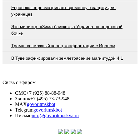
Евросоюз пересматривает временную защиту для
украинцев
Экс-министр: «Зима близко», а Украина на пороховой
бочке
Трамп: возможный конец конфронтации с Ираном
В Туве зафиксировали землетрясение магнитудой 4,1
Связь с эфиром
СМС
+7 (925) 88-88-948
Звонок
+7 (495) 73-73-948
MAX
govoritmskbot
Telegram
govoritmskbot
Письмо
info@govoritmoskva.ru