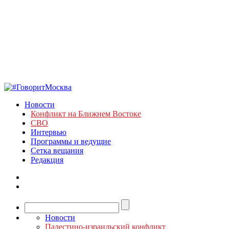
Новости
Конфликт на Ближнем Востоке
СВО
Интервью
Программы и ведущие
Сетка вещания
Редакция
Новости
Палестино-израильский конфликт