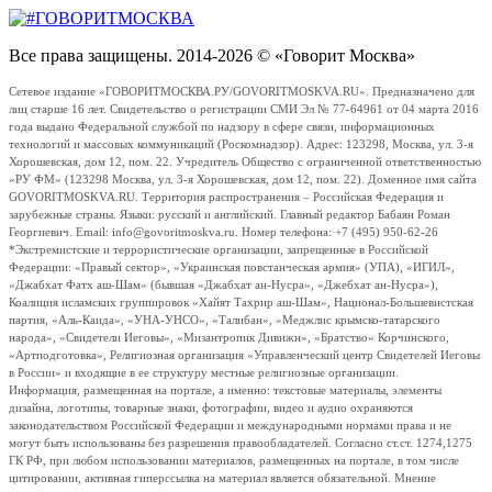
Все права защищены. 2014-2026 © «Говорит Москва»
Сетевое издание «ГОВОРИТМОСКВА.РУ/GOVORITMOSKVA.RU». Предназначено для
лиц старше 16 лет. Свидетельство о регистрации СМИ Эл № 77-64961 от 04 марта 2016
года выдано Федеральной службой по надзору в сфере связи, информационных
технологий и массовых коммуникаций (Роскомнадзор). Адрес: 123298, Москва, ул. 3-я
Хорошевская, дом 12, пом. 22. Учредитель Общество с ограниченной ответственностью
«РУ ФМ» (123298 Москва, ул. 3-я Хорошевская, дом 12, пом. 22). Доменное имя сайта
GOVORITMOSKVA.RU. Территория распространения – Российская Федерация и
зарубежные страны. Языки: русский и английский. Главный редактор Бабаян Роман
Георгиевич. Email: info@govoritmoskva.ru. Номер телефона: +7 (495) 950-62-26
*Экстремистские и террористические организации, запрещенные в Российской
Федерации: «Правый сектор», «Украинская повстанческая армия» (УПА), «ИГИЛ»,
«Джабхат Фатх аш-Шам» (бывшая «Джабхат ан-Нусра», «Джебхат ан-Нусра»),
Коалиция исламских группировок «Хайят Тахрир аш-Шам», Национал-Большевистская
партия, «Аль-Каида», «УНА-УНСО», «Талибан», «Меджлис крымско-татарского
народа», «Свидетели Иеговы», «Мизантропик Дивижн», «Братство» Корчинского,
«Артподготовка», Религиозная организация «Управленческий центр Свидетелей Иеговы
в России» и входящие в ее структуру местные религиозные организации.
Информация, размещенная на портале, а именно: текстовые материалы, элементы
дизайна, логотипы, товарные знаки, фотографии, видео и аудио охраняются
законодательством Российской Федерации и международными нормами права и не
могут быть использованы без разрешения правообладателей. Согласно ст.ст. 1274,1275
ГК РФ, при любом использовании материалов, размещенных на портале, в том числе
цитировании, активная гиперссылка на материал является обязательной. Мнение