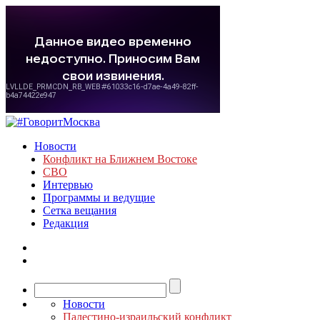
Новости
Конфликт на Ближнем Востоке
СВО
Интервью
Программы и ведущие
Сетка вещания
Редакция
Новости
Палестино-израильский конфликт