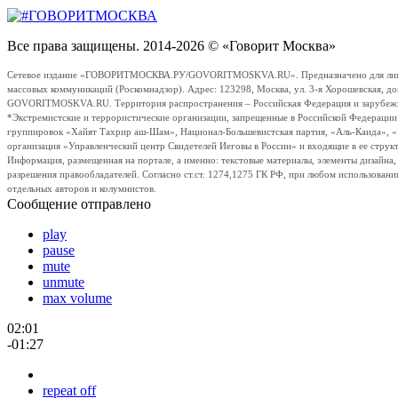
Все права защищены. 2014-2026 © «Говорит Москва»
Сетевое издание «ГОВОРИТМОСКВА.РУ/GOVORITMOSKVA.RU». Предназначено для лиц стар
массовых коммуникаций (Роскомнадзор). Адрес: 123298, Москва, ул. 3-я Хорошевская, д
GOVORITMOSKVA.RU. Территория распространения – Российская Федерация и зарубежные с
*Экстремистские и террористические организации, запрещенные в Российской Федераци
группировок «Хайят Тахрир аш-Шам», Национал-Большевистская партия, «Аль-Каида», 
организация «Управленческий центр Свидетелей Иеговы в России» и входящие в ее струк
Информация, размещенная на портале, а именно: текстовые материалы, элементы дизайна
разрешения правообладателей. Согласно ст.ст. 1274,1275 ГК РФ, при любом использовани
отдельных авторов и колумнистов.
Сообщение отправлено
play
pause
mute
unmute
max volume
02:01
-01:27
repeat off