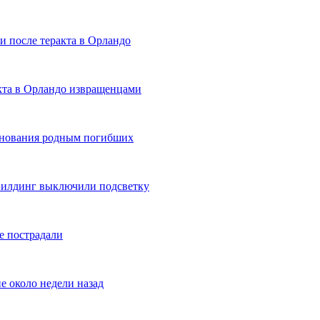
и после теракта в Орландо
ракта в Орландо извращенцами
езнования родным погибших
 Билдинг выключили подсветку
е пострадали
е около недели назад