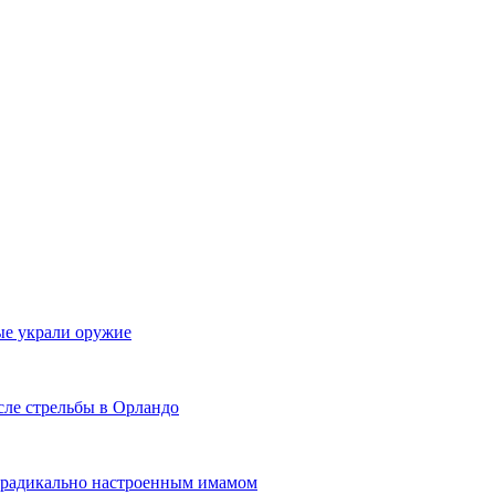
ые украли оружие
сле стрельбы в Орландо
с радикально настроенным имамом