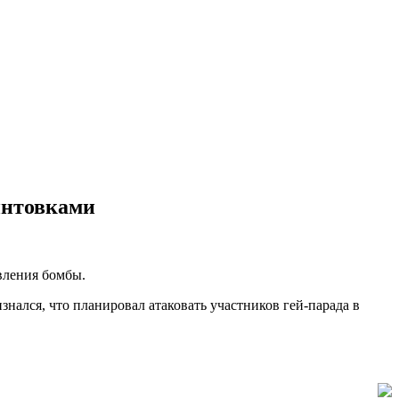
интовками
вления бомбы.
нался, что планировал атаковать участников гей-парада в