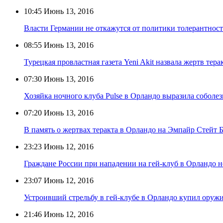
10:45
Июнь 13, 2016
Власти Германии не откажутся от политики толерантност
08:55
Июнь 13, 2016
Турецкая провластная газета Yeni Akit назвала жертв те
07:30
Июнь 13, 2016
Хозяйка ночного клуба Pulse в Орландо выразила собол
07:20
Июнь 13, 2016
В память о жертвах теракта в Орландо на Эмпайр Стейт
23:23
Июнь 12, 2016
Граждане России при нападении на гей-клуб в Орландо н
23:07
Июнь 12, 2016
Устроивший стрельбу в гей-клубе в Орландо купил оружи
21:46
Июнь 12, 2016