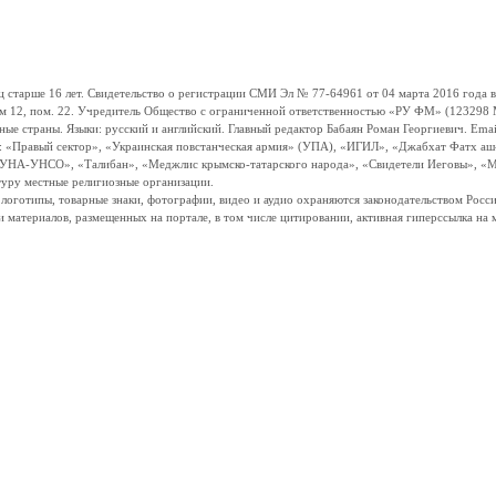
ше 16 лет. Свидетельство о регистрации СМИ Эл № 77-64961 от 04 марта 2016 года вы
ом 12, пом. 22. Учредитель Общество с ограниченной ответственностью «РУ ФМ» (123298 Мо
траны. Языки: русский и английский. Главный редактор Бабаян Роман Георгиевич. Email:
и: «Правый сектор», «Украинская повстанческая армия» (УПА), «ИГИЛ», «Джабхат Фатх а
«УНА-УНСО», «Талибан», «Меджлис крымско-татарского народа», «Свидетели Иеговы», «М
туру местные религиозные организации.
, логотипы, товарные знаки, фотографии, видео и аудио охраняются законодательством Ро
и материалов, размещенных на портале, в том числе цитировании, активная гиперссылка на 