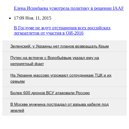
Елена Исинбаева усмотрела политику в решении IAAF
17:09
Ноя. 11, 2015
В Госдуме не ждут отстранения всех российских
легкоатлетов от участия в ОИ-2016
Зеленский: у Украины нет планов возвращать Крым
Путин на встрече с Воробьёвым указал ему на
неприятный факт
На Украине массово угрожают сотрудникам ТЦК и их
семьям
Более 600 дронов ВСУ атаковали Россию
В Москве мужчина пострадал от взрыва кабеля под
землей