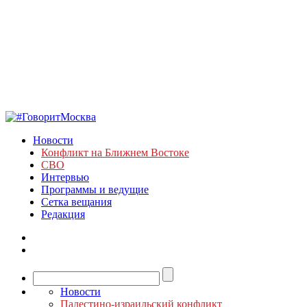
Новости
Конфликт на Ближнем Востоке
СВО
Интервью
Программы и ведущие
Сетка вещания
Редакция
Новости
Палестино-израильский конфликт