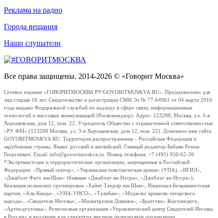
Реклама на радио
Города вещания
Наши слушатели
Все права защищены. 2014-2026 © «Говорит Москва»
Сетевое издание «ГОВОРИТМОСКВА.РУ/GOVORITMOSKVA.RU». Предназначено для
лиц старше 16 лет. Свидетельство о регистрации СМИ Эл № 77-64961 от 04 марта 2016
года выдано Федеральной службой по надзору в сфере связи, информационных
технологий и массовых коммуникаций (Роскомнадзор). Адрес: 123298, Москва, ул. 3-я
Хорошевская, дом 12, пом. 22. Учредитель Общество с ограниченной ответственностью
«РУ ФМ» (123298 Москва, ул. 3-я Хорошевская, дом 12, пом. 22). Доменное имя сайта
GOVORITMOSKVA.RU. Территория распространения – Российская Федерация и
зарубежные страны. Языки: русский и английский. Главный редактор Бабаян Роман
Георгиевич. Email: info@govoritmoskva.ru. Номер телефона: +7 (495) 950-62-26
*Экстремистские и террористические организации, запрещенные в Российской
Федерации: «Правый сектор», «Украинская повстанческая армия» (УПА), «ИГИЛ»,
«Джабхат Фатх аш-Шам» (бывшая «Джабхат ан-Нусра», «Джебхат ан-Нусра»),
Коалиция исламских группировок «Хайят Тахрир аш-Шам», Национал-Большевистская
партия, «Аль-Каида», «УНА-УНСО», «Талибан», «Меджлис крымско-татарского
народа», «Свидетели Иеговы», «Мизантропик Дивижн», «Братство» Корчинского,
«Артподготовка», Религиозная организация «Управленческий центр Свидетелей Иеговы
в России» и входящие в ее структуру местные религиозные организации.