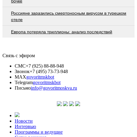
бочке
Россияне заразились смертоносным вирусом в турецком
отеле
Европа потеряла триллионы: анализ последствий
Связь с эфиром
СМС
+7 (925) 88-88-948
Звонок
+7 (495) 73-73-948
MAX
govoritmskbot
Telegram
govoritmskbot
Письмо
info@govoritmoskva.ru
Новости
Интервью
Программы и ведущие