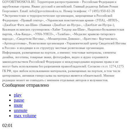
GOVORITMOSKVA.RU. Территория распространения – Российская Федерация и
зарубежные страны. Языки: русский и английский. Главный редактор Бабаян Роман
Георгиевич. Email: info@govoritmoskva.ru. Номер телефона: +7 (495) 950-62-26
*Экстремистские и террористические организации, запрещенные в Российской
Федерации: «Правый сектор», «Украинская повстанческая армия» (УПА), «ИГИЛ»,
«Джабхат Фатх аш-Шам» (бывшая «Джабхат ан-Нусра», «Джебхат ан-Нусра»),
Коалиция исламских группировок «Хайят Тахрир аш-Шам», Национал-Большевистская
партия, «Аль-Каида», «УНА-УНСО», «Талибан», «Меджлис крымско-татарского
народа», «Свидетели Иеговы», «Мизантропик Дивижн», «Братство» Корчинского,
«Артподготовка», Религиозная организация «Управленческий центр Свидетелей Иеговы
в России» и входящие в ее структуру местные религиозные организации.
Информация, размещенная на портале, а именно: текстовые материалы, элементы
дизайна, логотипы, товарные знаки, фотографии, видео и аудио охраняются
законодательством Российской Федерации и международными нормами права и не
могут быть использованы без разрешения правообладателей. Согласно ст.ст. 1274,1275
ГК РФ, при любом использовании материалов, размещенных на портале, в том числе
цитировании, активная гиперссылка на материал является обязательной. Мнение
редакции может не совпадать с мнением отдельных авторов и колумнистов.
Сообщение отправлено
play
pause
mute
unmute
max volume
02:01