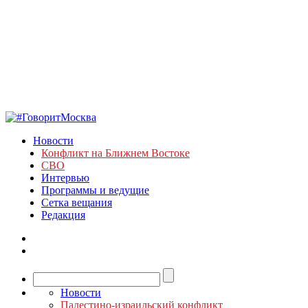
Новости
Конфликт на Ближнем Востоке
СВО
Интервью
Программы и ведущие
Сетка вещания
Редакция
Новости
Палестино-израильский конфликт