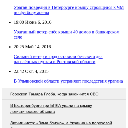
Ураган повредил в Петербурге крышу строящейся к ЧМ
по футболу арены
19:00
Июнь 6, 2016
Ураганный ветер снёс крыши 40 домов в башкирском
селе
20:25
Май 14, 2016
Сильный ветер и град оставили без света два
населённых пункта в Ростовской области
22:42
Окт. 4, 2015
В Ульяновской области устраняют последствия урагана
Гороскоп Тамара Глоба, когда закончится СВО
В Екатеринбурге три БПЛА упали на крышу
логистического объекта
Экс-министр: «Зима близко», а Украина на пороховой