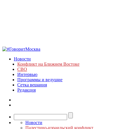
Новости
Конфликт на Ближнем Востоке
СВО
Интервью
Программы и ведущие
Сетка вещания
Редакция
Новости
Палестино-израильский конфликт