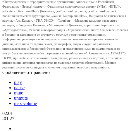
*Экстремистские и террористические организации, запрещенные в Российской
Федерации: «Правый сектор», «Украинская повстанческая армия» (УПА), «ИГИЛ»,
«Джабхат Фатх аш-Шам» (бывшая «Джабхат ан-Нусра», «Джебхат ан-Нусра»),
Коалиция исламских группировок «Хайят Тахрир аш-Шам», Национал-Большевистская
партия, «Аль-Каида», «УНА-УНСО», «Талибан», «Меджлис крымско-татарского
народа», «Свидетели Иеговы», «Мизантропик Дивижн», «Братство» Корчинского,
«Артподготовка», Религиозная организация «Управленческий центр Свидетелей Иеговы
в России» и входящие в ее структуру местные религиозные организации.
Информация, размещенная на портале, а именно: текстовые материалы, элементы
дизайна, логотипы, товарные знаки, фотографии, видео и аудио охраняются
законодательством Российской Федерации и международными нормами права и не
могут быть использованы без разрешения правообладателей. Согласно ст.ст. 1274,1275
ГК РФ, при любом использовании материалов, размещенных на портале, в том числе
цитировании, активная гиперссылка на материал является обязательной. Мнение
редакции может не совпадать с мнением отдельных авторов и колумнистов.
Сообщение отправлено
play
pause
mute
unmute
max volume
02:01
-01:27