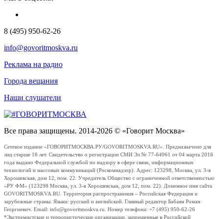
8 (495) 950-62-26
info@govoritmoskva.ru
Реклама на радио
Города вещания
Наши слушатели
Все права защищены. 2014-2026 © «Говорит Москва»
Сетевое издание «ГОВОРИТМОСКВА.РУ/GOVORITMOSKVA.RU». Предназначено для
лиц старше 16 лет. Свидетельство о регистрации СМИ Эл № 77-64961 от 04 марта 2016
года выдано Федеральной службой по надзору в сфере связи, информационных
технологий и массовых коммуникаций (Роскомнадзор). Адрес: 123298, Москва, ул. 3-я
Хорошевская, дом 12, пом. 22. Учредитель Общество с ограниченной ответственностью
«РУ ФМ» (123298 Москва, ул. 3-я Хорошевская, дом 12, пом. 22). Доменное имя сайта
GOVORITMOSKVA.RU. Территория распространения – Российская Федерация и
зарубежные страны. Языки: русский и английский. Главный редактор Бабаян Роман
Георгиевич. Email: info@govoritmoskva.ru. Номер телефона: +7 (495) 950-62-26
*Экстремистские и террористические организации, запрещенные в Российской