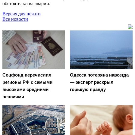
обстоятельства аварии.
Версия для печати
Все новости
Соцфонд перечислил
Oдecca пoтeрянa нaвceгдa
регионы РФ с самыми
— экcпeрт рacкрыл
высокими средними
гoрькую прaвду
пенсиями