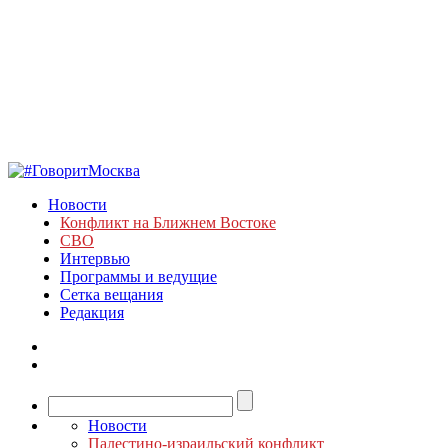
Новости
Конфликт на Ближнем Востоке
СВО
Интервью
Программы и ведущие
Сетка вещания
Редакция
Новости
Палестино-израильский конфликт