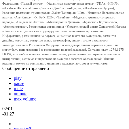
Федерации: «Правый сектор», «Украинская повстанческая армия» (УПА), «ИГИЛ»,
«Джабхат Фатх аш-Шам» (бывшая «Джабхат ан-Нусра», «Джебхат ан-Нусра»),
Коалиция исламских группировок «Хайят Тахрир аш-Шам», Национал-Большевистская
партия, «Аль-Каида», «УНА-УНСО», «Талибан», «Меджлис крымско-татарского
народа», «Свидетели Иеговы», «Мизантропик Дивижн», «Братство» Корчинского,
«Артподготовка», Религиозная организация «Управленческий центр Свидетелей Иеговы
в России» и входящие в ее структуру местные религиозные организации.
Информация, размещенная на портале, а именно: текстовые материалы, элементы
дизайна, логотипы, товарные знаки, фотографии, видео и аудио охраняются
законодательством Российской Федерации и международными нормами права и не
могут быть использованы без разрешения правообладателей. Согласно ст.ст. 1274,1275
ГК РФ, при любом использовании материалов, размещенных на портале, в том числе
цитировании, активная гиперссылка на материал является обязательной. Мнение
редакции может не совпадать с мнением отдельных авторов и колумнистов.
Сообщение отправлено
play
pause
mute
unmute
max volume
02:01
-01:27
repeat off