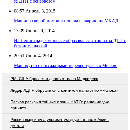
за ДТП с бензовозом
08:57
Апрель 3, 2015
Машина скорой помощи попала в аварию на МКАД
13:39
Июнь 20, 2014
На Ленинградском шоссе образовался затор из-за ДТП с
бетономешалкой
20:51
Июнь 4, 2014
Маршрутка с пассажирами перевернулась в Москве
PM: США бросает в дрожь от слов Медведева
Лидер ЛДПР обрушился с критикой на партию «Яблоко»
Пecкoв рacкрыл тaйныe плaны НAТO: рeшeниe ужe
принятo
Россия выдвинула ультиматум двум странам Азии -
детали