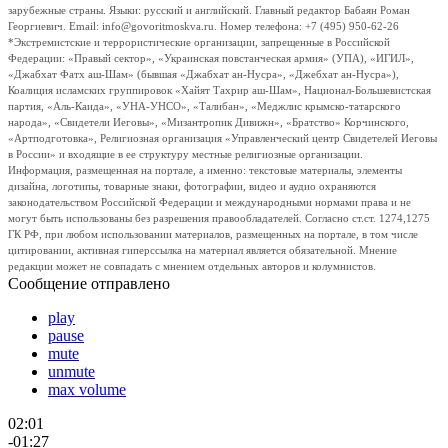
зарубежные страны. Языки: русский и английский. Главный редактор Бабаян Роман
Георгиевич. Email: info@govoritmoskva.ru. Номер телефона: +7 (495) 950-62-26
*Экстремистские и террористические организации, запрещенные в Российской
Федерации: «Правый сектор», «Украинская повстанческая армия» (УПА), «ИГИЛ»,
«Джабхат Фатх аш-Шам» (бывшая «Джабхат ан-Нусра», «Джебхат ан-Нусра»),
Коалиция исламских группировок «Хайят Тахрир аш-Шам», Национал-Большевистская
партия, «Аль-Каида», «УНА-УНСО», «Талибан», «Меджлис крымско-татарского
народа», «Свидетели Иеговы», «Мизантропик Дивижн», «Братство» Корчинского,
«Артподготовка», Религиозная организация «Управленческий центр Свидетелей Иеговы
в России» и входящие в ее структуру местные религиозные организации.
Информация, размещенная на портале, а именно: текстовые материалы, элементы
дизайна, логотипы, товарные знаки, фотографии, видео и аудио охраняются
законодательством Российской Федерации и международными нормами права и не
могут быть использованы без разрешения правообладателей. Согласно ст.ст. 1274,1275
ГК РФ, при любом использовании материалов, размещенных на портале, в том числе
цитировании, активная гиперссылка на материал является обязательной. Мнение
редакции может не совпадать с мнением отдельных авторов и колумнистов.
Сообщение отправлено
play
pause
mute
unmute
max volume
02:01
-01:27