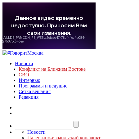
Новости
Конфликт на Ближнем Востоке
СВО
Интервью
Программы и ведущие
Сетка вещания
Редакция
Новости
Палестино-израильский конфликт