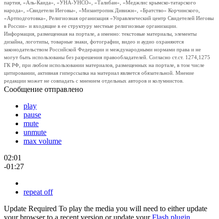
партия, «Аль-Каида», «УНА-УНСО», «Талибан», «Меджлис крымско-татарского
народа», «Свидетели Иеговы», «Мизантропик Дивижн», «Братство» Корчинского,
«Артподготовка», Религиозная организация «Управленческий центр Свидетелей Иеговы
в России» и входящие в ее структуру местные религиозные организации.
Информация, размещенная на портале, а именно: текстовые материалы, элементы
дизайна, логотипы, товарные знаки, фотографии, видео и аудио охраняются
законодательством Российской Федерации и международными нормами права и не
могут быть использованы без разрешения правообладателей. Согласно ст.ст. 1274,1275
ГК РФ, при любом использовании материалов, размещенных на портале, в том числе
цитировании, активная гиперссылка на материал является обязательной. Мнение
редакции может не совпадать с мнением отдельных авторов и колумнистов.
Сообщение отправлено
play
pause
mute
unmute
max volume
02:01
-01:27
repeat off
Update Required
To play the media you will need to either update
your browser to a recent version or update your
Flash plugin
.