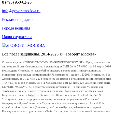
8 (495) 950-62-26
info@govoritmoskva.ru
Реклама на радио
Города вещания
Наши слушатели
Все права защищены. 2014-2026 © «Говорит Москва»
Сетевое издание «ГОВОРИТМОСКВА.РУ/GOVORITMOSKVA.RU». Предназначено для
лиц старше 16 лет. Свидетельство о регистрации СМИ Эл № 77-64961 от 04 марта 2016
года выдано Федеральной службой по надзору в сфере связи, информационных
технологий и массовых коммуникаций (Роскомнадзор). Адрес: 123298, Москва, ул. 3-я
Хорошевская, дом 12, пом. 22. Учредитель Общество с ограниченной ответственностью
«РУ ФМ» (123298 Москва, ул. 3-я Хорошевская, дом 12, пом. 22). Доменное имя сайта
GOVORITMOSKVA.RU. Территория распространения – Российская Федерация и
зарубежные страны. Языки: русский и английский. Главный редактор Бабаян Роман
Георгиевич. Email: info@govoritmoskva.ru. Номер телефона: +7 (495) 950-62-26
*Экстремистские и террористические организации, запрещенные в Российской
Федерации: «Правый сектор», «Украинская повстанческая армия» (УПА), «ИГИЛ»,
«Джабхат Фатх аш-Шам» (бывшая «Джабхат ан-Нусра», «Джебхат ан-Нусра»),
Коалиция исламских группировок «Хайят Тахрир аш-Шам», Национал-Большевистская