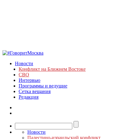
Новости
Конфликт на Ближнем Востоке
СВО
Интервью
Программы и ведущие
Сетка вещания
Редакция
Новости
Палестино-израильский конфликт