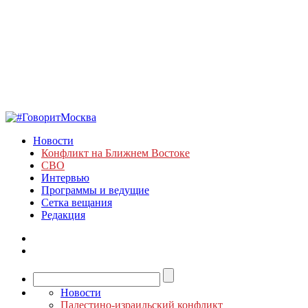
Новости
Конфликт на Ближнем Востоке
СВО
Интервью
Программы и ведущие
Сетка вещания
Редакция
Новости
Палестино-израильский конфликт