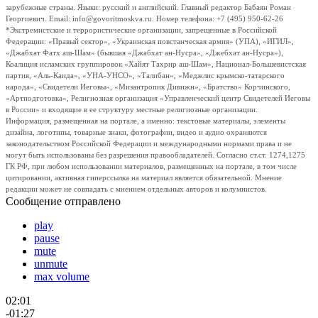
зарубежные страны. Языки: русский и английский. Главный редактор Бабаян Роман
Георгиевич. Email: info@govoritmoskva.ru. Номер телефона: +7 (495) 950-62-26
*Экстремистские и террористические организации, запрещенные в Российской
Федерации: «Правый сектор», «Украинская повстанческая армия» (УПА), «ИГИЛ»,
«Джабхат Фатх аш-Шам» (бывшая «Джабхат ан-Нусра», «Джебхат ан-Нусра»),
Коалиция исламских группировок «Хайят Тахрир аш-Шам», Национал-Большевистская
партия, «Аль-Каида», «УНА-УНСО», «Талибан», «Меджлис крымско-татарского
народа», «Свидетели Иеговы», «Мизантропик Дивижн», «Братство» Корчинского,
«Артподготовка», Религиозная организация «Управленческий центр Свидетелей Иеговы
в России» и входящие в ее структуру местные религиозные организации.
Информация, размещенная на портале, а именно: текстовые материалы, элементы
дизайна, логотипы, товарные знаки, фотографии, видео и аудио охраняются
законодательством Российской Федерации и международными нормами права и не
могут быть использованы без разрешения правообладателей. Согласно ст.ст. 1274,1275
ГК РФ, при любом использовании материалов, размещенных на портале, в том числе
цитировании, активная гиперссылка на материал является обязательной. Мнение
редакции может не совпадать с мнением отдельных авторов и колумнистов.
Сообщение отправлено
play
pause
mute
unmute
max volume
02:01
-01:27