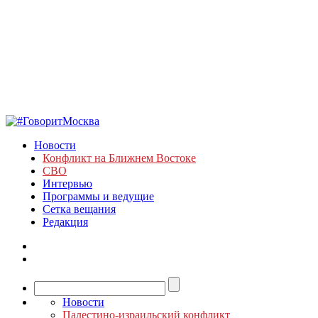
Новости
Конфликт на Ближнем Востоке
СВО
Интервью
Программы и ведущие
Сетка вещания
Редакция
Новости
Палестино-израильский конфликт