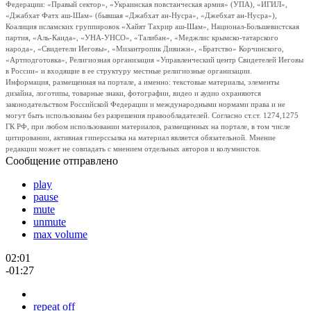
Федерации: «Правый сектор», «Украинская повстанческая армия» (УПА), «ИГИЛ»,
«Джабхат Фатх аш-Шам» (бывшая «Джабхат ан-Нусра», «Джебхат ан-Нусра»),
Коалиция исламских группировок «Хайят Тахрир аш-Шам», Национал-Большевистская
партия, «Аль-Каида», «УНА-УНСО», «Талибан», «Меджлис крымско-татарского
народа», «Свидетели Иеговы», «Мизантропик Дивижн», «Братство» Корчинского,
«Артподготовка», Религиозная организация «Управленческий центр Свидетелей Иеговы
в России» и входящие в ее структуру местные религиозные организации.
Информация, размещенная на портале, а именно: текстовые материалы, элементы
дизайна, логотипы, товарные знаки, фотографии, видео и аудио охраняются
законодательством Российской Федерации и международными нормами права и не
могут быть использованы без разрешения правообладателей. Согласно ст.ст. 1274,1275
ГК РФ, при любом использовании материалов, размещенных на портале, в том числе
цитировании, активная гиперссылка на материал является обязательной. Мнение
редакции может не совпадать с мнением отдельных авторов и колумнистов.
Сообщение отправлено
play
pause
mute
unmute
max volume
02:01
-01:27
repeat off