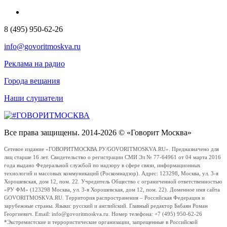
8 (495) 950-62-26
info@govoritmoskva.ru
Реклама на радио
Города вещания
Наши слушатели
Все права защищены. 2014-2026 © «Говорит Москва»
Сетевое издание «ГОВОРИТМОСКВА.РУ/GOVORITMOSKVA.RU». Предназначено для
лиц старше 16 лет. Свидетельство о регистрации СМИ Эл № 77-64961 от 04 марта 2016
года выдано Федеральной службой по надзору в сфере связи, информационных
технологий и массовых коммуникаций (Роскомнадзор). Адрес: 123298, Москва, ул. 3-я
Хорошевская, дом 12, пом. 22. Учредитель Общество с ограниченной ответственностью
«РУ ФМ» (123298 Москва, ул. 3-я Хорошевская, дом 12, пом. 22). Доменное имя сайта
GOVORITMOSKVA.RU. Территория распространения – Российская Федерация и
зарубежные страны. Языки: русский и английский. Главный редактор Бабаян Роман
Георгиевич. Email: info@govoritmoskva.ru. Номер телефона: +7 (495) 950-62-26
*Экстремистские и террористические организации, запрещенные в Российской