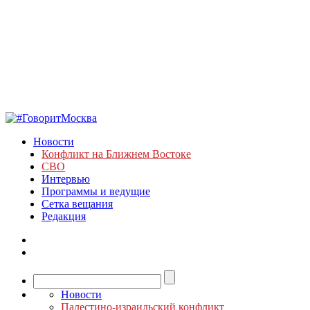
Новости
Конфликт на Ближнем Востоке
СВО
Интервью
Программы и ведущие
Сетка вещания
Редакция
Новости
Палестино-израильский конфликт