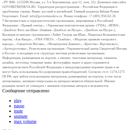
«РУ ФМ» (123298 Москва, ул. 3-я Хорошевская, дом 12, пом. 22). Доменное имя сайта
GOVORITMOSKVA.RU. Территория распространения – Российская Федерация и
зарубежные страны. Языки: русский и английский. Главный редактор Бабаян Роман
Георгиевич. Email: info@govoritmoskva.ru. Номер телефона: +7 (495) 950-62-26
*Экстремистские и террористические организации, запрещенные в Российской
Федерации: «Правый сектор», «Украинская повстанческая армия» (УПА), «ИГИЛ»,
«Джабхат Фатх аш-Шам» (бывшая «Джабхат ан-Нусра», «Джебхат ан-Нусра»),
Коалиция исламских группировок «Хайят Тахрир аш-Шам», Национал-Большевистская
партия, «Аль-Каида», «УНА-УНСО», «Талибан», «Меджлис крымско-татарского
народа», «Свидетели Иеговы», «Мизантропик Дивижн», «Братство» Корчинского,
«Артподготовка», Религиозная организация «Управленческий центр Свидетелей Иеговы
в России» и входящие в ее структуру местные религиозные организации.
Информация, размещенная на портале, а именно: текстовые материалы, элементы
дизайна, логотипы, товарные знаки, фотографии, видео и аудио охраняются
законодательством Российской Федерации и международными нормами права и не
могут быть использованы без разрешения правообладателей. Согласно ст.ст. 1274,1275
ГК РФ, при любом использовании материалов, размещенных на портале, в том числе
цитировании, активная гиперссылка на материал является обязательной. Мнение
редакции может не совпадать с мнением отдельных авторов и колумнистов.
Сообщение отправлено
play
pause
mute
unmute
max volume