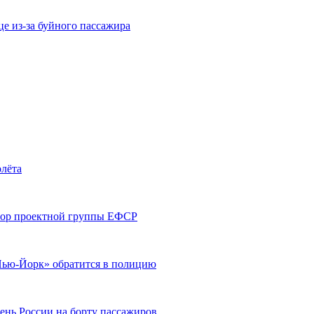
е из-за буйного пассажира
олёта
тор проектной группы ЕФСР
Нью-Йорк» обратится в полицию
ень России на борту пассажиров