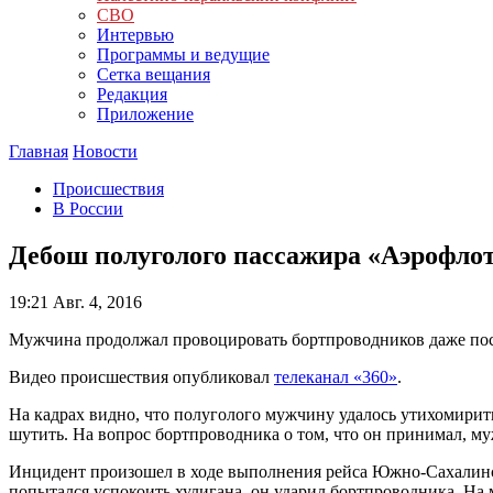
СВО
Интервью
Программы и ведущие
Сетка вещания
Редакция
Приложение
Главная
Новости
Происшествия
В России
Дебош полуголого пассажира «Аэрофлот
19:21
Авг. 4, 2016
Мужчина продолжал провоцировать бортпроводников даже после
Видео происшествия опубликовал
телеканал «360»
.
На кадрах видно, что полуголого мужчину удалось утихомирить
шутить. На вопрос бортпроводника о том, что он принимал, муж
Инцидент произошел в ходе выполнения рейса Южно-Сахалинск
попытался успокоить хулигана, он ударил бортпроводника. На