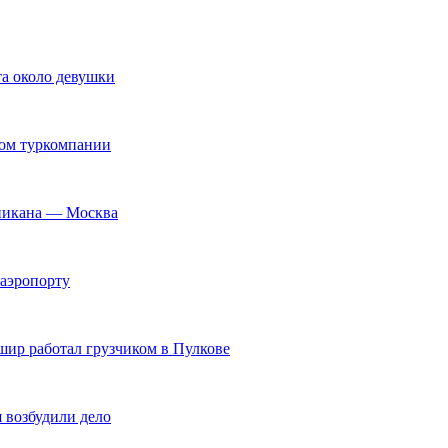
та около девушки
ром туркомпании
иникана — Москва
 аэропорту
шир работал грузчиком в Пулкове
 возбудили дело