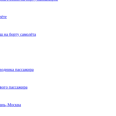
лёте
ш на борту самолёта
оводника пассажира
ивого пассажира
зань–Москва