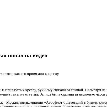
а» попал на видео
 того, как его привязали к креслу.
 и привязать к креслу, руки ему связали за спиной. Несмотря н
чина так и не ответил. Запись была сделана за несколько часов 
 - Москва авиакомпании «Аэрофлот». Летевший в бизнес-классе
 мужчину составили административный протокол о мелком хулиг