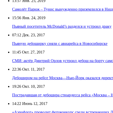
13:57
Янв. 25, 2019
Самолёт Париж – Тунис вынужденно приземлился в Ницц
15:56
Янв. 24, 2019
Пьяный посетитель McDonald’s разделся и устроил драку
07:12
Дек. 23, 2017
Пьяную дебоширку сняли с авиарейса в Новосибирске
11:45
Окт. 27, 2017
СМИ: актёр Дмитрий Орлов устроил дебош на борту сам
22:36
Окт. 11, 2017
Дебоширом на рейсе Москва—Нью-Йорк оказался дирек
19:26
Окт. 10, 2017
Пострадавшая от дебошира стюардесса рейса «Москва – 
14:22
Июнь 12, 2017
«Аэрофлот» проводит фотоконкурс среди встречающих Д