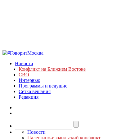
Новости
Конфликт на Ближнем Востоке
СВО
Интервью
Программы и ведущие
Сетка вещания
Редакция
Новости
Палестино-израильский конфликт